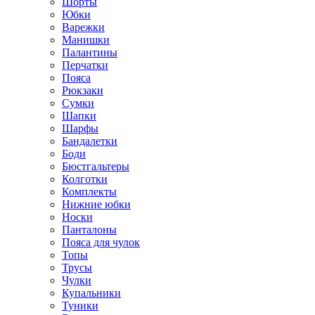
Шорты
Юбки
Варежки
Манишки
Палантины
Перчатки
Пояса
Рюкзаки
Сумки
Шапки
Шарфы
Бандалетки
Боди
Бюстгальтеры
Колготки
Комплекты
Нижние юбки
Носки
Панталоны
Поясa для чулок
Топы
Трусы
Чулки
Купальники
Туники