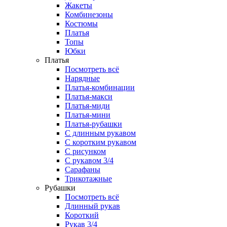
Жакеты
Комбинезоны
Костюмы
Платья
Топы
Юбки
Платья
Посмотреть всё
Нарядные
Платья-комбинации
Платья-макси
Платья-миди
Платья-мини
Платья-рубашки
С длинным рукавом
С коротким рукавом
С рисунком
С рукавом 3/4
Сарафаны
Трикотажные
Рубашки
Посмотреть всё
Длинный рукав
Короткий
Рукав 3/4