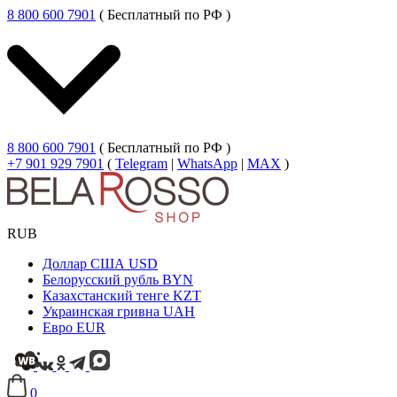
8 800 600 7901
( Бесплатный по РФ )
8 800 600 7901
( Бесплатный по РФ )
+7 901 929 7901
(
Telegram
|
WhatsApp
|
MAX
)
RUB
Доллар США
USD
Белорусский рубль
BYN
Казахстанский тенге
KZT
Украинская гривна
UAH
Евро
EUR
0