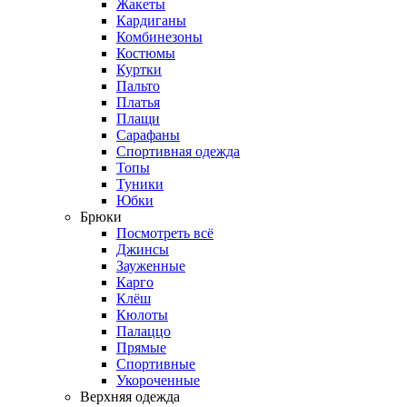
Жакеты
Кардиганы
Комбинезоны
Костюмы
Куртки
Пальто
Платья
Плащи
Сарафаны
Спортивная одежда
Топы
Туники
Юбки
Брюки
Посмотреть всё
Джинсы
Зауженные
Карго
Клёш
Кюлоты
Палаццо
Прямые
Спортивные
Укороченные
Верхняя одежда