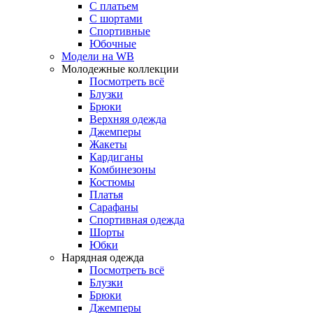
С платьем
С шортами
Спортивные
Юбочные
Модели на WB
Молодежные коллекции
Посмотреть всё
Блузки
Брюки
Верхняя одежда
Джемперы
Жакеты
Кардиганы
Комбинезоны
Костюмы
Платья
Сарафаны
Спортивная одежда
Шорты
Юбки
Нарядная одежда
Посмотреть всё
Блузки
Брюки
Джемперы