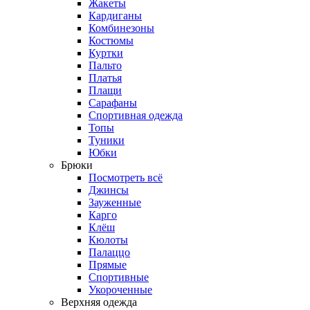
Жакеты
Кардиганы
Комбинезоны
Костюмы
Куртки
Пальто
Платья
Плащи
Сарафаны
Спортивная одежда
Топы
Туники
Юбки
Брюки
Посмотреть всё
Джинсы
Зауженные
Карго
Клёш
Кюлоты
Палаццо
Прямые
Спортивные
Укороченные
Верхняя одежда