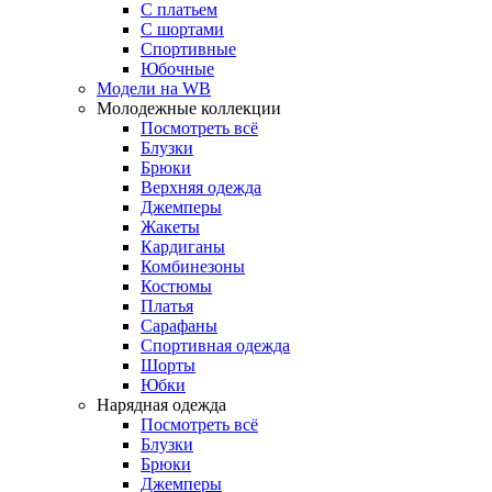
С платьем
С шортами
Спортивные
Юбочные
Модели на WB
Молодежные коллекции
Посмотреть всё
Блузки
Брюки
Верхняя одежда
Джемперы
Жакеты
Кардиганы
Комбинезоны
Костюмы
Платья
Сарафаны
Спортивная одежда
Шорты
Юбки
Нарядная одежда
Посмотреть всё
Блузки
Брюки
Джемперы