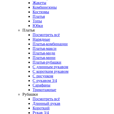
Жакеты
Комбинезоны
Костюмы
Платья
Топы
Юбки
Платья
Посмотреть всё
Нарядные
Платья-комбинации
Платья-макси
Платья-миди
Платья-мини
Платья-рубашки
С длинным рукавом
С коротким рукавом
С рисунком
С рукавом 3/4
Сарафаны
Трикотажные
Рубашки
Посмотреть всё
Длинный рукав
Короткий
Рукав 3/4