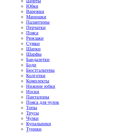
Шорты
Юбки
Варежки
Манишки
Палантины
Перчатки
Пояса
Рюкзаки
Сумки
Шапки
Шарфы
Бандалетки
Боди
Бюстгальтеры
Колготки
Комплекты
Нижние юбки
Носки
Панталоны
Поясa для чулок
Топы
Трусы
Чулки
Купальники
Туники