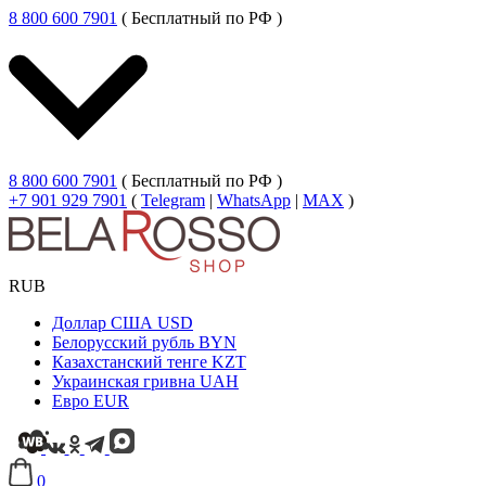
8 800 600 7901
( Бесплатный по РФ )
8 800 600 7901
( Бесплатный по РФ )
+7 901 929 7901
(
Telegram
|
WhatsApp
|
MAX
)
RUB
Доллар США
USD
Белорусский рубль
BYN
Казахстанский тенге
KZT
Украинская гривна
UAH
Евро
EUR
0