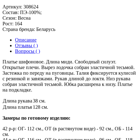
Артикул:
308624
Состав:
ПЭ-100%;
Сезон:
Весна
Рост:
164
Страна бренда:
Беларусь
Описание
Отзывы ( )
Вопросы ( )
Платье шифоновое. Длина миди. Свободный силуэт.
Открытые плечи. Вырез лодочка собран эластичной тесьмой.
Застежка по переду на пуговицы. Талия фиксируется кулисой
с резинкой и завязками. Рукав длиной до локтя. Низ рукава
собран эластичной тесьмой. Юбка расширена к низу. Платье
на подкладке.
Длина рукава
38 см.
Длина платья
128 см.
Замеры по готовому изделию:
42 р-р: ОГ- 112 см., ОТ (в растянутом виде) - 92 см., ОБ - 114
см.
44 р-р: ОГ- 116 см., ОТ (в растянутом виде) - 96 см., ОБ - 118