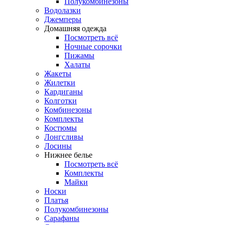
Полукомбинезоны
Водолазки
Джемперы
Домашняя одежда
Посмотреть всё
Ночные сорочки
Пижамы
Халаты
Жакеты
Жилетки
Кардиганы
Колготки
Комбинезоны
Комплекты
Костюмы
Лонгсливы
Лосины
Нижнее белье
Посмотреть всё
Комплекты
Майки
Носки
Платья
Полукомбинезоны
Сарафаны