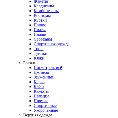
Жакеты
Кардиганы
Комбинезоны
Костюмы
Куртки
Пальто
Платья
Плащи
Сарафаны
Спортивная одежда
Топы
Туники
Юбки
Брюки
Посмотреть всё
Джинсы
Зауженные
Карго
Клёш
Кюлоты
Палаццо
Прямые
Спортивные
Укороченные
Верхняя одежда