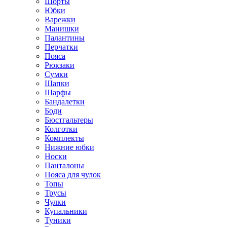
Шорты
Юбки
Варежки
Манишки
Палантины
Перчатки
Пояса
Рюкзаки
Сумки
Шапки
Шарфы
Бандалетки
Боди
Бюстгальтеры
Колготки
Комплекты
Нижние юбки
Носки
Панталоны
Поясa для чулок
Топы
Трусы
Чулки
Купальники
Туники