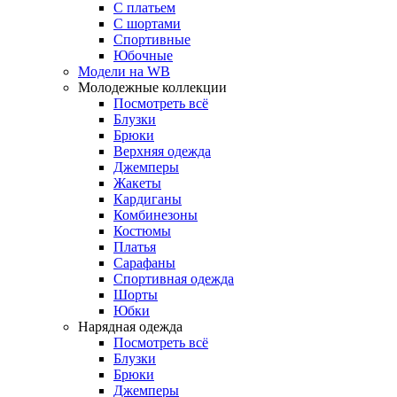
С платьем
С шортами
Спортивные
Юбочные
Модели на WB
Молодежные коллекции
Посмотреть всё
Блузки
Брюки
Верхняя одежда
Джемперы
Жакеты
Кардиганы
Комбинезоны
Костюмы
Платья
Сарафаны
Спортивная одежда
Шорты
Юбки
Нарядная одежда
Посмотреть всё
Блузки
Брюки
Джемперы