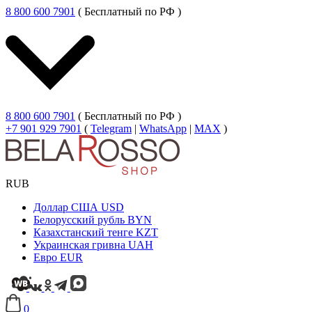
8 800 600 7901
( Бесплатный по РФ )
8 800 600 7901
( Бесплатный по РФ )
+7 901 929 7901
(
Telegram
|
WhatsApp
|
MAX
)
RUB
Доллар США
USD
Белорусский рубль
BYN
Казахстанский тенге
KZT
Украинская гривна
UAH
Евро
EUR
0