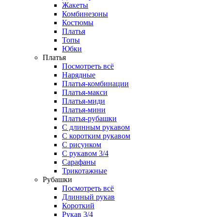
Жакеты
Комбинезоны
Костюмы
Платья
Топы
Юбки
Платья
Посмотреть всё
Нарядные
Платья-комбинации
Платья-макси
Платья-миди
Платья-мини
Платья-рубашки
С длинным рукавом
С коротким рукавом
С рисунком
С рукавом 3/4
Сарафаны
Трикотажные
Рубашки
Посмотреть всё
Длинный рукав
Короткий
Рукав 3/4