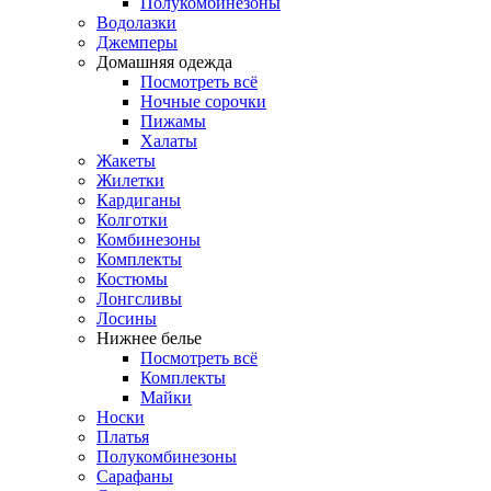
Полукомбинезоны
Водолазки
Джемперы
Домашняя одежда
Посмотреть всё
Ночные сорочки
Пижамы
Халаты
Жакеты
Жилетки
Кардиганы
Колготки
Комбинезоны
Комплекты
Костюмы
Лонгсливы
Лосины
Нижнее белье
Посмотреть всё
Комплекты
Майки
Носки
Платья
Полукомбинезоны
Сарафаны