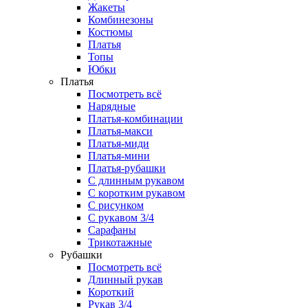
Жакеты
Комбинезоны
Костюмы
Платья
Топы
Юбки
Платья
Посмотреть всё
Нарядные
Платья-комбинации
Платья-макси
Платья-миди
Платья-мини
Платья-рубашки
С длинным рукавом
С коротким рукавом
С рисунком
С рукавом 3/4
Сарафаны
Трикотажные
Рубашки
Посмотреть всё
Длинный рукав
Короткий
Рукав 3/4