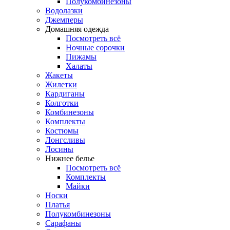
Полукомбинезоны
Водолазки
Джемперы
Домашняя одежда
Посмотреть всё
Ночные сорочки
Пижамы
Халаты
Жакеты
Жилетки
Кардиганы
Колготки
Комбинезоны
Комплекты
Костюмы
Лонгсливы
Лосины
Нижнее белье
Посмотреть всё
Комплекты
Майки
Носки
Платья
Полукомбинезоны
Сарафаны