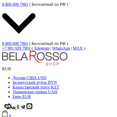
8 800 600 7901
( Бесплатный по РФ )
8 800 600 7901
( Бесплатный по РФ )
+7 901 929 7901
(
Telegram
|
WhatsApp
|
MAX
)
RUB
Доллар США
USD
Белорусский рубль
BYN
Казахстанский тенге
KZT
Украинская гривна
UAH
Евро
EUR
0