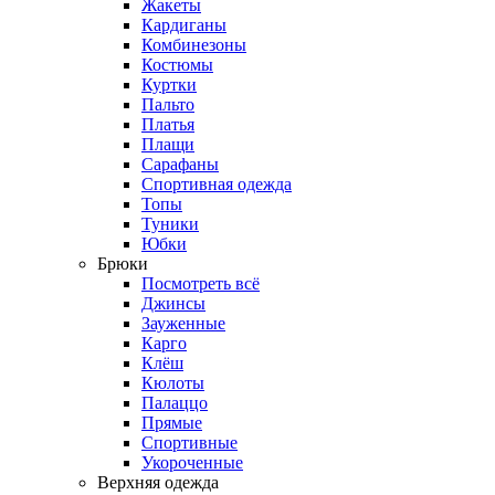
Жакеты
Кардиганы
Комбинезоны
Костюмы
Куртки
Пальто
Платья
Плащи
Сарафаны
Спортивная одежда
Топы
Туники
Юбки
Брюки
Посмотреть всё
Джинсы
Зауженные
Карго
Клёш
Кюлоты
Палаццо
Прямые
Спортивные
Укороченные
Верхняя одежда