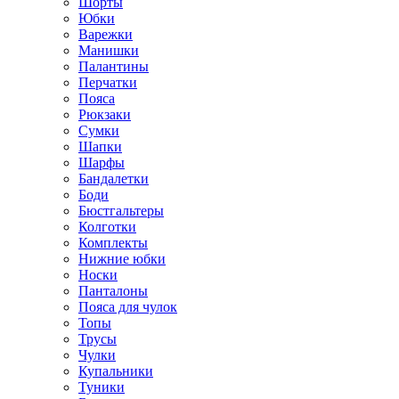
Шорты
Юбки
Варежки
Манишки
Палантины
Перчатки
Пояса
Рюкзаки
Сумки
Шапки
Шарфы
Бандалетки
Боди
Бюстгальтеры
Колготки
Комплекты
Нижние юбки
Носки
Панталоны
Поясa для чулок
Топы
Трусы
Чулки
Купальники
Туники