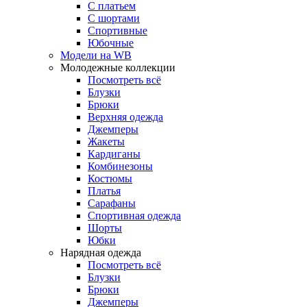
С платьем
С шортами
Спортивные
Юбочные
Модели на WB
Молодежные коллекции
Посмотреть всё
Блузки
Брюки
Верхняя одежда
Джемперы
Жакеты
Кардиганы
Комбинезоны
Костюмы
Платья
Сарафаны
Спортивная одежда
Шорты
Юбки
Нарядная одежда
Посмотреть всё
Блузки
Брюки
Джемперы