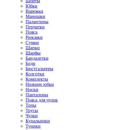
Шорты
Юбки
Варежки
Манишки
Палантины
Перчатки
Пояса
Рюкзаки
Сумки
Шапки
Шарфы
Бандалетки
Боди
Бюстгальтеры
Колготки
Комплекты
Нижние юбки
Носки
Панталоны
Поясa для чулок
Топы
Трусы
Чулки
Купальники
Туники