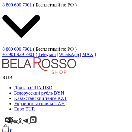
8 800 600 7901
( Бесплатный по РФ )
8 800 600 7901
( Бесплатный по РФ )
+7 901 929 7901
(
Telegram
|
WhatsApp
|
MAX
)
RUB
Доллар США
USD
Белорусский рубль
BYN
Казахстанский тенге
KZT
Украинская гривна
UAH
Евро
EUR
0