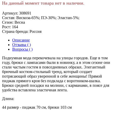
На данный момент товара нет в наличии.
Артикул:
308691
Состав:
Вискоза-65%; ПЭ-30%; Эластан-5%;
Сезон:
Весна
Рост:
164
Страна бренда:
Россия
Описание
Отзывы ( )
Вопросы ( )
Подиумная мода перекочевала на улицы городов. Еще в том
году, брюки с лампасами были в новинку, а в этом сезоне они
стали частым гостем в повседневных образах. Элегантный
брючный костюм-стильный тренд, который создает
потрясающий образ уверенной в себе женщины! Прямой
пиджак прямого кроя без подклада с воротником-шалка.
Брюки средней посадки на молнии, с карманами, в поясе для
удобства вставлена эластичная лента.
Длина:
44 размер - пиджак 70 см, брюки 103 см