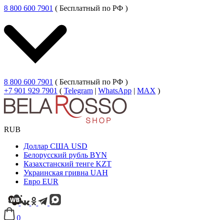
8 800 600 7901
( Бесплатный по РФ )
8 800 600 7901
( Бесплатный по РФ )
+7 901 929 7901
(
Telegram
|
WhatsApp
|
MAX
)
RUB
Доллар США
USD
Белорусский рубль
BYN
Казахстанский тенге
KZT
Украинская гривна
UAH
Евро
EUR
0