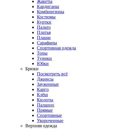
Жакеты
Кардиганы
Комбинезоны
Костюмы
Куртки
Пальто
Платья
Плащи
Сарафаны
Спортивная одежда
Топы
Туники
Юбки
Брюки
Посмотреть всё
Джинсы
Зауженные
Карго
Клёш
Кюлоты
Палаццо
Прямые
Спортивные
Укороченные
Верхняя одежда