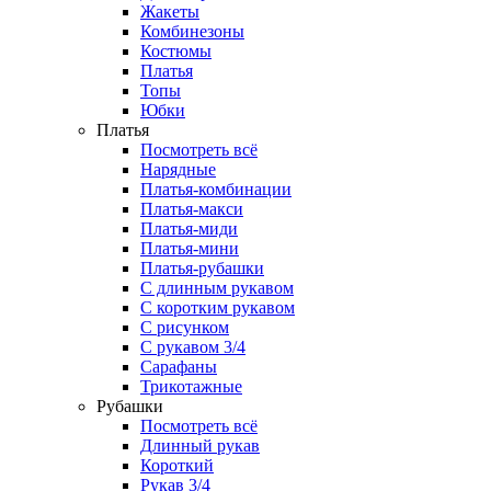
Жакеты
Комбинезоны
Костюмы
Платья
Топы
Юбки
Платья
Посмотреть всё
Нарядные
Платья-комбинации
Платья-макси
Платья-миди
Платья-мини
Платья-рубашки
С длинным рукавом
С коротким рукавом
С рисунком
С рукавом 3/4
Сарафаны
Трикотажные
Рубашки
Посмотреть всё
Длинный рукав
Короткий
Рукав 3/4