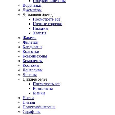
Полукомбинезоны
Водолазки
Джемперы
Домашняя одежда
Посмотреть всё
Ночные сорочки
Пижамы
Халаты
Жакеты
Жилетки
Кардиганы
Колготки
Комбинезоны
Комплекты
Костюмы
Лонгсливы
Лосины
Нижнее белье
Посмотреть всё
Комплекты
Майки
Носки
Платья
Полукомбинезоны
Сарафаны