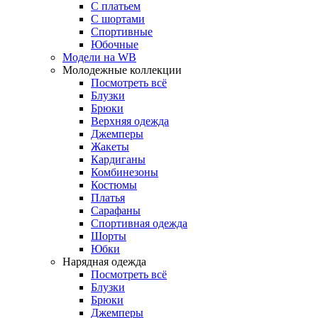
С платьем
С шортами
Спортивные
Юбочные
Модели на WB
Молодежные коллекции
Посмотреть всё
Блузки
Брюки
Верхняя одежда
Джемперы
Жакеты
Кардиганы
Комбинезоны
Костюмы
Платья
Сарафаны
Спортивная одежда
Шорты
Юбки
Нарядная одежда
Посмотреть всё
Блузки
Брюки
Джемперы