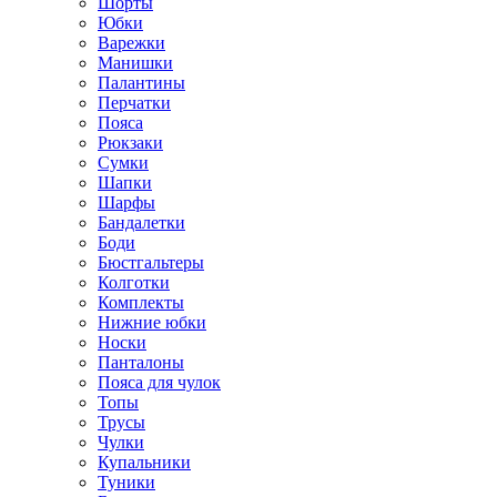
Шорты
Юбки
Варежки
Манишки
Палантины
Перчатки
Пояса
Рюкзаки
Сумки
Шапки
Шарфы
Бандалетки
Боди
Бюстгальтеры
Колготки
Комплекты
Нижние юбки
Носки
Панталоны
Поясa для чулок
Топы
Трусы
Чулки
Купальники
Туники