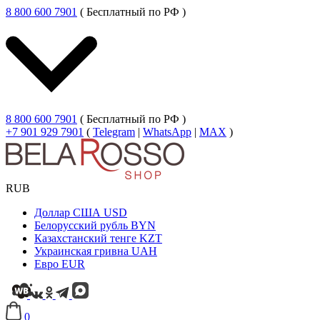
8 800 600 7901
( Бесплатный по РФ )
8 800 600 7901
( Бесплатный по РФ )
+7 901 929 7901
(
Telegram
|
WhatsApp
|
MAX
)
RUB
Доллар США
USD
Белорусский рубль
BYN
Казахстанский тенге
KZT
Украинская гривна
UAH
Евро
EUR
0