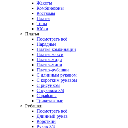
Жакеты
Комбинезоны
Костюмы
Платья
Топы
Юбки
Платья
Посмотреть всё
Нарядные
Платья-комбинации
Платья-макси
Платья-миди
Платья-мини
Платья-рубашки
С длинным рукавом
С коротким рукавом
С рисунком
С рукавом 3/4
Сарафаны
Трикотажные
Рубашки
Посмотреть всё
Длинный рукав
Короткий
Рукав 3/4