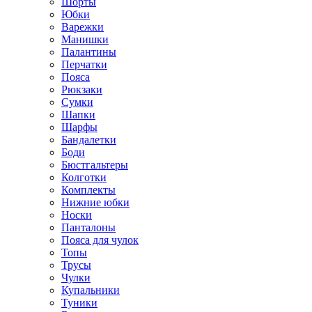
Шорты
Юбки
Варежки
Манишки
Палантины
Перчатки
Пояса
Рюкзаки
Сумки
Шапки
Шарфы
Бандалетки
Боди
Бюстгальтеры
Колготки
Комплекты
Нижние юбки
Носки
Панталоны
Поясa для чулок
Топы
Трусы
Чулки
Купальники
Туники