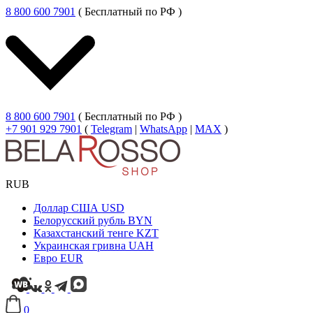
8 800 600 7901
( Бесплатный по РФ )
8 800 600 7901
( Бесплатный по РФ )
+7 901 929 7901
(
Telegram
|
WhatsApp
|
MAX
)
RUB
Доллар США
USD
Белорусский рубль
BYN
Казахстанский тенге
KZT
Украинская гривна
UAH
Евро
EUR
0