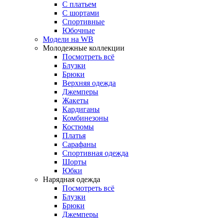
С платьем
С шортами
Спортивные
Юбочные
Модели на WB
Молодежные коллекции
Посмотреть всё
Блузки
Брюки
Верхняя одежда
Джемперы
Жакеты
Кардиганы
Комбинезоны
Костюмы
Платья
Сарафаны
Спортивная одежда
Шорты
Юбки
Нарядная одежда
Посмотреть всё
Блузки
Брюки
Джемперы