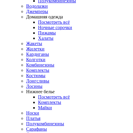
Полукомбинезоны
Водолазки
Джемперы
Домашняя одежда
Посмотреть всё
Ночные сорочки
Пижамы
Халаты
Жакеты
Жилетки
Кардиганы
Колготки
Комбинезоны
Комплекты
Костюмы
Лонгсливы
Лосины
Нижнее белье
Посмотреть всё
Комплекты
Майки
Носки
Платья
Полукомбинезоны
Сарафаны