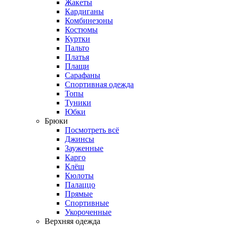
Жакеты
Кардиганы
Комбинезоны
Костюмы
Куртки
Пальто
Платья
Плащи
Сарафаны
Спортивная одежда
Топы
Туники
Юбки
Брюки
Посмотреть всё
Джинсы
Зауженные
Карго
Клёш
Кюлоты
Палаццо
Прямые
Спортивные
Укороченные
Верхняя одежда