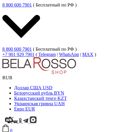
8 800 600 7901
( Бесплатный по РФ )
8 800 600 7901
( Бесплатный по РФ )
+7 901 929 7901
(
Telegram
|
WhatsApp
|
MAX
)
RUB
Доллар США
USD
Белорусский рубль
BYN
Казахстанский тенге
KZT
Украинская гривна
UAH
Евро
EUR
0