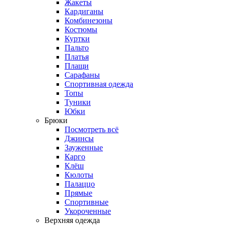
Жакеты
Кардиганы
Комбинезоны
Костюмы
Куртки
Пальто
Платья
Плащи
Сарафаны
Спортивная одежда
Топы
Туники
Юбки
Брюки
Посмотреть всё
Джинсы
Зауженные
Карго
Клёш
Кюлоты
Палаццо
Прямые
Спортивные
Укороченные
Верхняя одежда