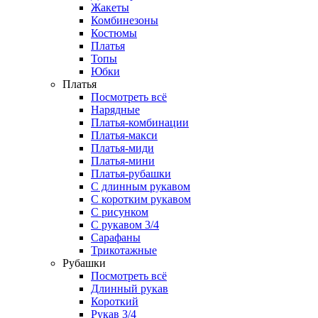
Жакеты
Комбинезоны
Костюмы
Платья
Топы
Юбки
Платья
Посмотреть всё
Нарядные
Платья-комбинации
Платья-макси
Платья-миди
Платья-мини
Платья-рубашки
С длинным рукавом
С коротким рукавом
С рисунком
С рукавом 3/4
Сарафаны
Трикотажные
Рубашки
Посмотреть всё
Длинный рукав
Короткий
Рукав 3/4