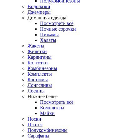
Полукомбинезоны
Водолазки
Джемперы
Домашняя одежда
Посмотреть всё
Ночные сорочки
Пижамы
Халаты
Жакеты
Жилетки
Кардиганы
Колготки
Комбинезоны
Комплекты
Костюмы
Лонгсливы
Лосины
Нижнее белье
Посмотреть всё
Комплекты
Майки
Носки
Платья
Полукомбинезоны
Сарафаны