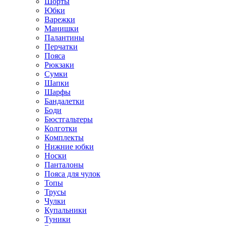
Шорты
Юбки
Варежки
Манишки
Палантины
Перчатки
Пояса
Рюкзаки
Сумки
Шапки
Шарфы
Бандалетки
Боди
Бюстгальтеры
Колготки
Комплекты
Нижние юбки
Носки
Панталоны
Поясa для чулок
Топы
Трусы
Чулки
Купальники
Туники