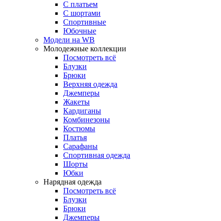
С платьем
С шортами
Спортивные
Юбочные
Модели на WB
Молодежные коллекции
Посмотреть всё
Блузки
Брюки
Верхняя одежда
Джемперы
Жакеты
Кардиганы
Комбинезоны
Костюмы
Платья
Сарафаны
Спортивная одежда
Шорты
Юбки
Нарядная одежда
Посмотреть всё
Блузки
Брюки
Джемперы