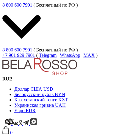
8 800 600 7901
( Бесплатный по РФ )
8 800 600 7901
( Бесплатный по РФ )
+7 901 929 7901
(
Telegram
|
WhatsApp
|
MAX
)
RUB
Доллар США
USD
Белорусский рубль
BYN
Казахстанский тенге
KZT
Украинская гривна
UAH
Евро
EUR
0