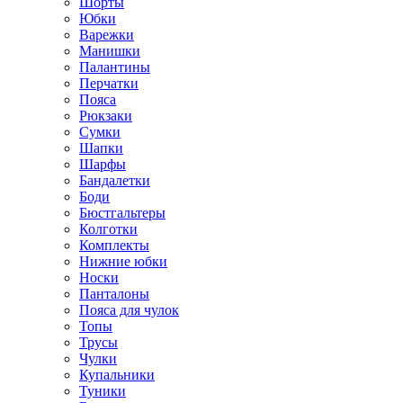
Шорты
Юбки
Варежки
Манишки
Палантины
Перчатки
Пояса
Рюкзаки
Сумки
Шапки
Шарфы
Бандалетки
Боди
Бюстгальтеры
Колготки
Комплекты
Нижние юбки
Носки
Панталоны
Поясa для чулок
Топы
Трусы
Чулки
Купальники
Туники