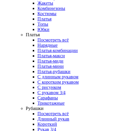
Жакеты
Комбинезоны
Костюмы
Платья
Топы
Юбки
Платья
Посмотреть всё
Нарядные
Платья-комбинации
Платья-макси
Платья-миди
Платья-мини
Платья-рубашки
С длинным рукавом
С коротким рукавом
С рисунком
С рукавом 3/4
Сарафаны
Трикотажные
Рубашки
Посмотреть всё
Длинный рукав
Короткий
Рукав 3/4