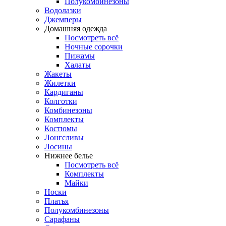
Полукомбинезоны
Водолазки
Джемперы
Домашняя одежда
Посмотреть всё
Ночные сорочки
Пижамы
Халаты
Жакеты
Жилетки
Кардиганы
Колготки
Комбинезоны
Комплекты
Костюмы
Лонгсливы
Лосины
Нижнее белье
Посмотреть всё
Комплекты
Майки
Носки
Платья
Полукомбинезоны
Сарафаны