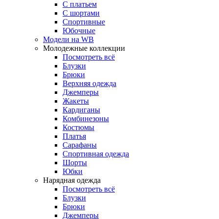
С платьем
С шортами
Спортивные
Юбочные
Модели на WB
Молодежные коллекции
Посмотреть всё
Блузки
Брюки
Верхняя одежда
Джемперы
Жакеты
Кардиганы
Комбинезоны
Костюмы
Платья
Сарафаны
Спортивная одежда
Шорты
Юбки
Нарядная одежда
Посмотреть всё
Блузки
Брюки
Джемперы