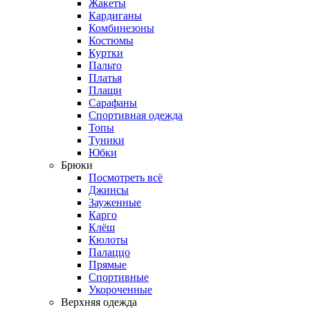
Жакеты
Кардиганы
Комбинезоны
Костюмы
Куртки
Пальто
Платья
Плащи
Сарафаны
Спортивная одежда
Топы
Туники
Юбки
Брюки
Посмотреть всё
Джинсы
Зауженные
Карго
Клёш
Кюлоты
Палаццо
Прямые
Спортивные
Укороченные
Верхняя одежда