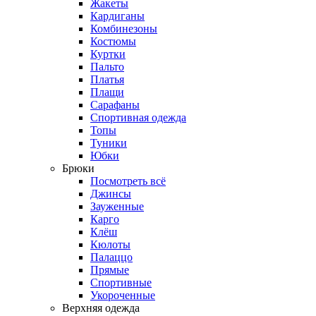
Жакеты
Кардиганы
Комбинезоны
Костюмы
Куртки
Пальто
Платья
Плащи
Сарафаны
Спортивная одежда
Топы
Туники
Юбки
Брюки
Посмотреть всё
Джинсы
Зауженные
Карго
Клёш
Кюлоты
Палаццо
Прямые
Спортивные
Укороченные
Верхняя одежда