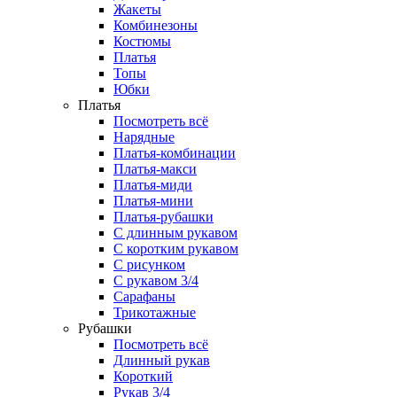
Жакеты
Комбинезоны
Костюмы
Платья
Топы
Юбки
Платья
Посмотреть всё
Нарядные
Платья-комбинации
Платья-макси
Платья-миди
Платья-мини
Платья-рубашки
С длинным рукавом
С коротким рукавом
С рисунком
С рукавом 3/4
Сарафаны
Трикотажные
Рубашки
Посмотреть всё
Длинный рукав
Короткий
Рукав 3/4