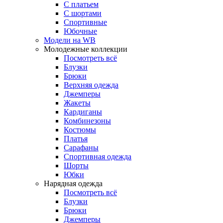
С платьем
С шортами
Спортивные
Юбочные
Модели на WB
Молодежные коллекции
Посмотреть всё
Блузки
Брюки
Верхняя одежда
Джемперы
Жакеты
Кардиганы
Комбинезоны
Костюмы
Платья
Сарафаны
Спортивная одежда
Шорты
Юбки
Нарядная одежда
Посмотреть всё
Блузки
Брюки
Джемперы