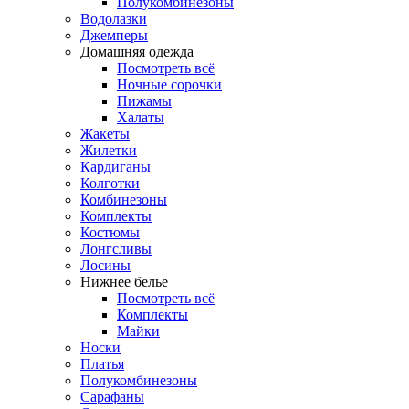
Полукомбинезоны
Водолазки
Джемперы
Домашняя одежда
Посмотреть всё
Ночные сорочки
Пижамы
Халаты
Жакеты
Жилетки
Кардиганы
Колготки
Комбинезоны
Комплекты
Костюмы
Лонгсливы
Лосины
Нижнее белье
Посмотреть всё
Комплекты
Майки
Носки
Платья
Полукомбинезоны
Сарафаны