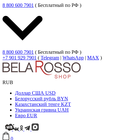
8 800 600 7901
( Бесплатный по РФ )
8 800 600 7901
( Бесплатный по РФ )
+7 901 929 7901
(
Telegram
|
WhatsApp
|
MAX
)
RUB
Доллар США
USD
Белорусский рубль
BYN
Казахстанский тенге
KZT
Украинская гривна
UAH
Евро
EUR
0