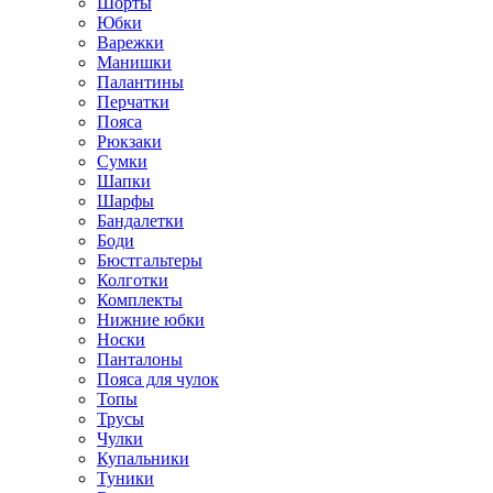
Шорты
Юбки
Варежки
Манишки
Палантины
Перчатки
Пояса
Рюкзаки
Сумки
Шапки
Шарфы
Бандалетки
Боди
Бюстгальтеры
Колготки
Комплекты
Нижние юбки
Носки
Панталоны
Поясa для чулок
Топы
Трусы
Чулки
Купальники
Туники