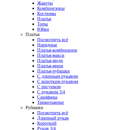
Жакеты
Комбинезоны
Костюмы
Платья
Топы
Юбки
Платья
Посмотреть всё
Нарядные
Платья-комбинации
Платья-макси
Платья-миди
Платья-мини
Платья-рубашки
С длинным рукавом
С коротким рукавом
С рисунком
С рукавом 3/4
Сарафаны
Трикотажные
Рубашки
Посмотреть всё
Длинный рукав
Короткий
Рукав 3/4