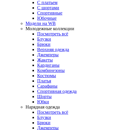
С платьем
С шортами
Спортивные
Юбочные
Модели на WB
Молодежные коллекции
Посмотреть всё
Блузки
Брюки
Верхняя одежда
Джемперы
Жакеты
Кардиганы
Комбинезоны
Костюмы
Платья
Сарафаны
Спортивная одежда
Шорты
Юбки
Нарядная одежда
Посмотреть всё
Блузки
Брюки
Джемперы