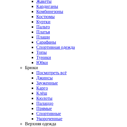
Жакеты
Кардиганы
Комбинезоны
Костюмы
Куртки
Пальто
Платья
Плащи
Сарафаны
Спортивная одежда
Топы
Туники
Юбки
Брюки
Посмотреть всё
Джинсы
Зауженные
Карго
Клёш
Кюлоты
Палаццо
Прямые
Спортивные
Укороченные
Верхняя одежда