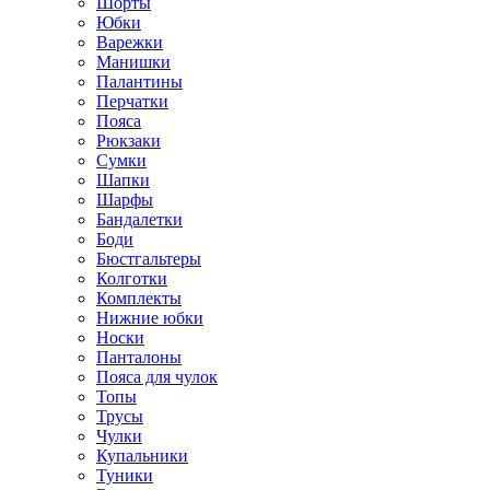
Шорты
Юбки
Варежки
Манишки
Палантины
Перчатки
Пояса
Рюкзаки
Сумки
Шапки
Шарфы
Бандалетки
Боди
Бюстгальтеры
Колготки
Комплекты
Нижние юбки
Носки
Панталоны
Поясa для чулок
Топы
Трусы
Чулки
Купальники
Туники