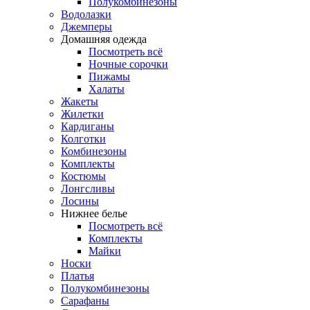
Полукомбинезоны
Водолазки
Джемперы
Домашняя одежда
Посмотреть всё
Ночные сорочки
Пижамы
Халаты
Жакеты
Жилетки
Кардиганы
Колготки
Комбинезоны
Комплекты
Костюмы
Лонгсливы
Лосины
Нижнее белье
Посмотреть всё
Комплекты
Майки
Носки
Платья
Полукомбинезоны
Сарафаны