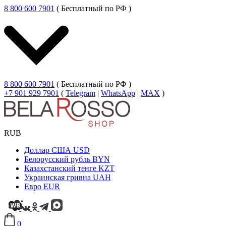
8 800 600 7901
( Бесплатный по РФ )
8 800 600 7901
( Бесплатный по РФ )
+7 901 929 7901
(
Telegram
|
WhatsApp
|
MAX
)
RUB
Доллар США
USD
Белорусский рубль
BYN
Казахстанский тенге
KZT
Украинская гривна
UAH
Евро
EUR
0