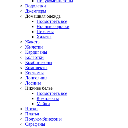
Полукомбинезоны
Водолазки
Джемперы
Домашняя одежда
Посмотреть всё
Ночные сорочки
Пижамы
Халаты
Жакеты
Жилетки
Кардиганы
Колготки
Комбинезоны
Комплекты
Костюмы
Лонгсливы
Лосины
Нижнее белье
Посмотреть всё
Комплекты
Майки
Носки
Платья
Полукомбинезоны
Сарафаны