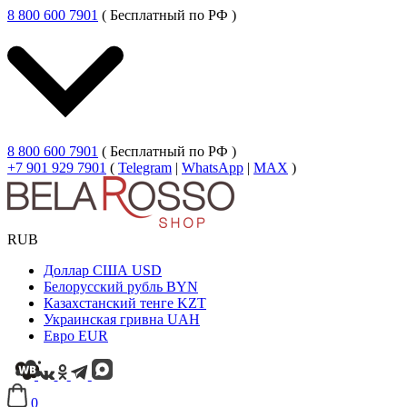
8 800 600 7901
( Бесплатный по РФ )
8 800 600 7901
( Бесплатный по РФ )
+7 901 929 7901
(
Telegram
|
WhatsApp
|
MAX
)
RUB
Доллар США
USD
Белорусский рубль
BYN
Казахстанский тенге
KZT
Украинская гривна
UAH
Евро
EUR
0