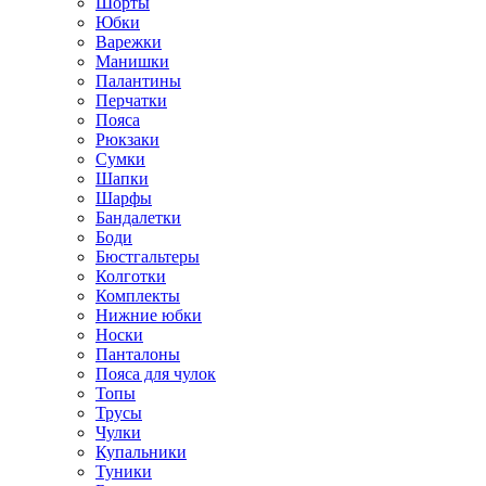
Шорты
Юбки
Варежки
Манишки
Палантины
Перчатки
Пояса
Рюкзаки
Сумки
Шапки
Шарфы
Бандалетки
Боди
Бюстгальтеры
Колготки
Комплекты
Нижние юбки
Носки
Панталоны
Поясa для чулок
Топы
Трусы
Чулки
Купальники
Туники