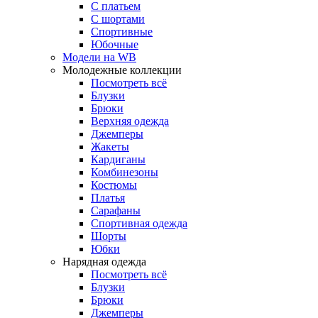
С платьем
С шортами
Спортивные
Юбочные
Модели на WB
Молодежные коллекции
Посмотреть всё
Блузки
Брюки
Верхняя одежда
Джемперы
Жакеты
Кардиганы
Комбинезоны
Костюмы
Платья
Сарафаны
Спортивная одежда
Шорты
Юбки
Нарядная одежда
Посмотреть всё
Блузки
Брюки
Джемперы