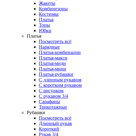
Жакеты
Комбинезоны
Костюмы
Платья
Топы
Юбки
Платья
Посмотреть всё
Нарядные
Платья-комбинации
Платья-макси
Платья-миди
Платья-мини
Платья-рубашки
С длинным рукавом
С коротким рукавом
С рисунком
С рукавом 3/4
Сарафаны
Трикотажные
Рубашки
Посмотреть всё
Длинный рукав
Короткий
Рукав 3/4