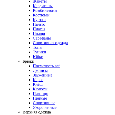
Жакеты
Кардиганы
Комбинезоны
Костюмы
Куртки
Пальто
Платья
Плащи
Сарафаны
Спортивная одежда
Топы
Туники
Юбки
Брюки
Посмотреть всё
Джинсы
Зауженные
Карго
Клёш
Кюлоты
Палаццо
Прямые
Спортивные
Укороченные
Верхняя одежда