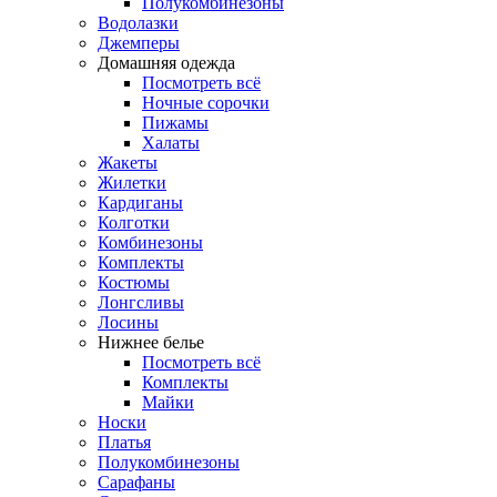
Полукомбинезоны
Водолазки
Джемперы
Домашняя одежда
Посмотреть всё
Ночные сорочки
Пижамы
Халаты
Жакеты
Жилетки
Кардиганы
Колготки
Комбинезоны
Комплекты
Костюмы
Лонгсливы
Лосины
Нижнее белье
Посмотреть всё
Комплекты
Майки
Носки
Платья
Полукомбинезоны
Сарафаны