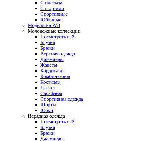
С платьем
С шортами
Спортивные
Юбочные
Модели на WB
Молодежные коллекции
Посмотреть всё
Блузки
Брюки
Верхняя одежда
Джемперы
Жакеты
Кардиганы
Комбинезоны
Костюмы
Платья
Сарафаны
Спортивная одежда
Шорты
Юбки
Нарядная одежда
Посмотреть всё
Блузки
Брюки
Джемперы