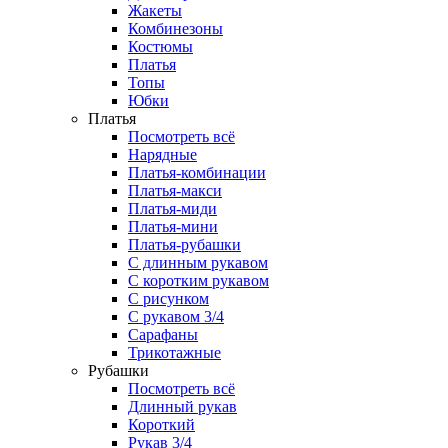
Жакеты
Комбинезоны
Костюмы
Платья
Топы
Юбки
Платья
Посмотреть всё
Нарядные
Платья-комбинации
Платья-макси
Платья-миди
Платья-мини
Платья-рубашки
С длинным рукавом
С коротким рукавом
С рисунком
С рукавом 3/4
Сарафаны
Трикотажные
Рубашки
Посмотреть всё
Длинный рукав
Короткий
Рукав 3/4