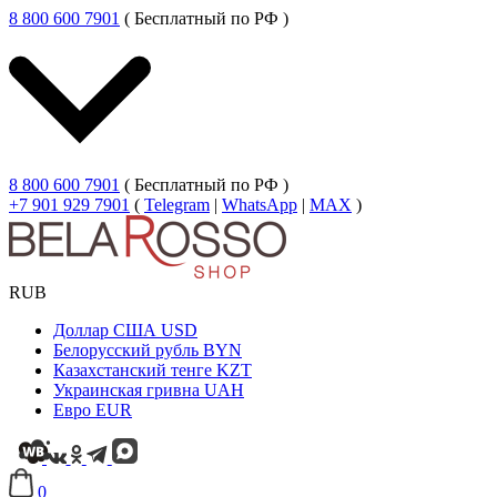
8 800 600 7901
( Бесплатный по РФ )
8 800 600 7901
( Бесплатный по РФ )
+7 901 929 7901
(
Telegram
|
WhatsApp
|
MAX
)
RUB
Доллар США
USD
Белорусский рубль
BYN
Казахстанский тенге
KZT
Украинская гривна
UAH
Евро
EUR
0