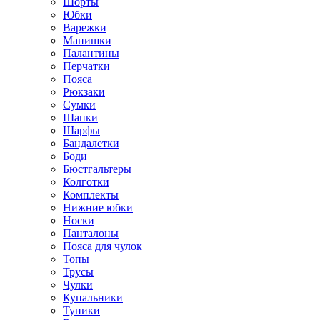
Шорты
Юбки
Варежки
Манишки
Палантины
Перчатки
Пояса
Рюкзаки
Сумки
Шапки
Шарфы
Бандалетки
Боди
Бюстгальтеры
Колготки
Комплекты
Нижние юбки
Носки
Панталоны
Поясa для чулок
Топы
Трусы
Чулки
Купальники
Туники