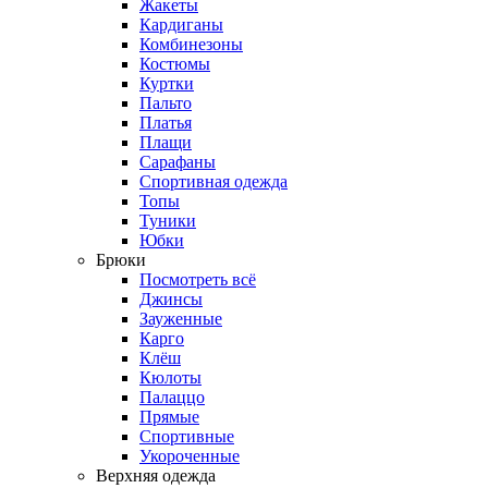
Жакеты
Кардиганы
Комбинезоны
Костюмы
Куртки
Пальто
Платья
Плащи
Сарафаны
Спортивная одежда
Топы
Туники
Юбки
Брюки
Посмотреть всё
Джинсы
Зауженные
Карго
Клёш
Кюлоты
Палаццо
Прямые
Спортивные
Укороченные
Верхняя одежда