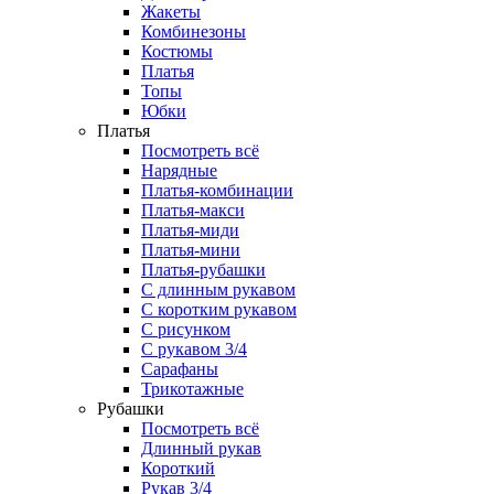
Жакеты
Комбинезоны
Костюмы
Платья
Топы
Юбки
Платья
Посмотреть всё
Нарядные
Платья-комбинации
Платья-макси
Платья-миди
Платья-мини
Платья-рубашки
С длинным рукавом
С коротким рукавом
С рисунком
С рукавом 3/4
Сарафаны
Трикотажные
Рубашки
Посмотреть всё
Длинный рукав
Короткий
Рукав 3/4