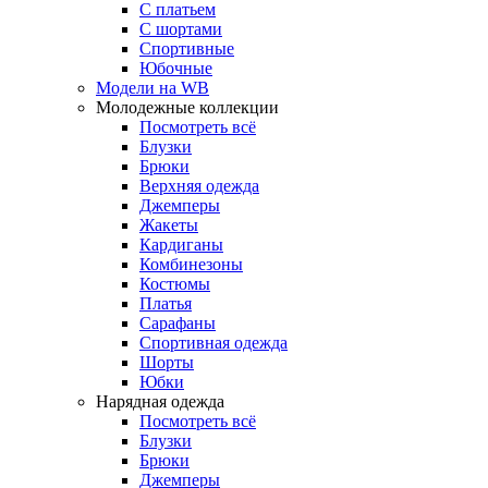
С платьем
С шортами
Спортивные
Юбочные
Модели на WB
Молодежные коллекции
Посмотреть всё
Блузки
Брюки
Верхняя одежда
Джемперы
Жакеты
Кардиганы
Комбинезоны
Костюмы
Платья
Сарафаны
Спортивная одежда
Шорты
Юбки
Нарядная одежда
Посмотреть всё
Блузки
Брюки
Джемперы