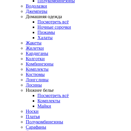
Полукомбинезоны
Водолазки
Джемперы
Домашняя одежда
Посмотреть всё
Ночные сорочки
Пижамы
Халаты
Жакеты
Жилетки
Кардиганы
Колготки
Комбинезоны
Комплекты
Костюмы
Лонгсливы
Лосины
Нижнее белье
Посмотреть всё
Комплекты
Майки
Носки
Платья
Полукомбинезоны
Сарафаны