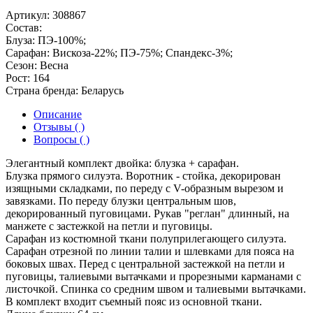
Артикул:
308867
Состав:
Блуза: ПЭ-100%;
Сарафан: Вискоза-22%; ПЭ-75%; Спандекс-3%;
Сезон:
Весна
Рост:
164
Страна бренда:
Беларусь
Описание
Отзывы ( )
Вопросы ( )
Элегантный комплект двойка: блузка + сарафан.
Блузка прямого силуэта. Воротник - стойка, декорирован
изящными складками, по переду с V-образным вырезом и
завязками. По переду блузки центральным шов,
декорированный пуговицами. Рукав "реглан" длинный, на
манжете с застежкой на петли и пуговицы.
Сарафан из костюмной ткани полуприлегающего силуэта.
Сарафан отрезной по линии талии и шлевками для пояса на
боковых швах. Перед с центральной застежкой на петли и
пуговицы, талиевыми вытачками и прорезными карманами с
листочкой. Спинка со средним швом и талиевыми вытачками.
В комплект входит съемный пояс из основной ткани.