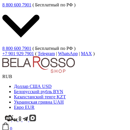
8 800 600 7901
( Бесплатный по РФ )
8 800 600 7901
( Бесплатный по РФ )
+7 901 929 7901
(
Telegram
|
WhatsApp
|
MAX
)
RUB
Доллар США
USD
Белорусский рубль
BYN
Казахстанский тенге
KZT
Украинская гривна
UAH
Евро
EUR
0