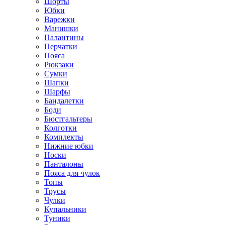
Шорты
Юбки
Варежки
Манишки
Палантины
Перчатки
Пояса
Рюкзаки
Сумки
Шапки
Шарфы
Бандалетки
Боди
Бюстгальтеры
Колготки
Комплекты
Нижние юбки
Носки
Панталоны
Поясa для чулок
Топы
Трусы
Чулки
Купальники
Туники