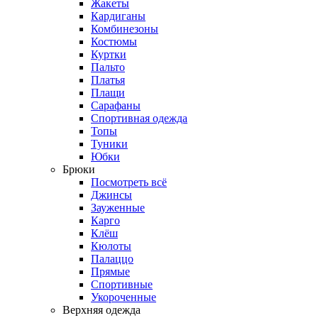
Жакеты
Кардиганы
Комбинезоны
Костюмы
Куртки
Пальто
Платья
Плащи
Сарафаны
Спортивная одежда
Топы
Туники
Юбки
Брюки
Посмотреть всё
Джинсы
Зауженные
Карго
Клёш
Кюлоты
Палаццо
Прямые
Спортивные
Укороченные
Верхняя одежда