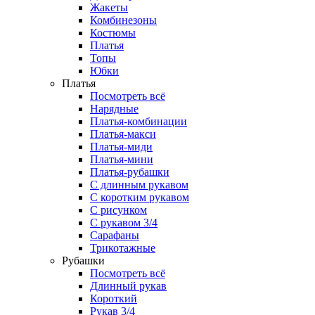
Жакеты
Комбинезоны
Костюмы
Платья
Топы
Юбки
Платья
Посмотреть всё
Нарядные
Платья-комбинации
Платья-макси
Платья-миди
Платья-мини
Платья-рубашки
С длинным рукавом
С коротким рукавом
С рисунком
С рукавом 3/4
Сарафаны
Трикотажные
Рубашки
Посмотреть всё
Длинный рукав
Короткий
Рукав 3/4