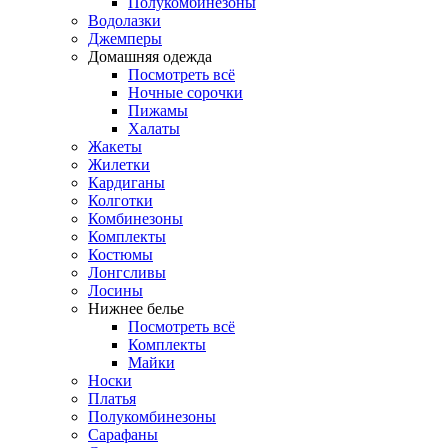
Полукомбинезоны
Водолазки
Джемперы
Домашняя одежда
Посмотреть всё
Ночные сорочки
Пижамы
Халаты
Жакеты
Жилетки
Кардиганы
Колготки
Комбинезоны
Комплекты
Костюмы
Лонгсливы
Лосины
Нижнее белье
Посмотреть всё
Комплекты
Майки
Носки
Платья
Полукомбинезоны
Сарафаны