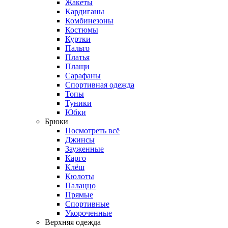
Жакеты
Кардиганы
Комбинезоны
Костюмы
Куртки
Пальто
Платья
Плащи
Сарафаны
Спортивная одежда
Топы
Туники
Юбки
Брюки
Посмотреть всё
Джинсы
Зауженные
Карго
Клёш
Кюлоты
Палаццо
Прямые
Спортивные
Укороченные
Верхняя одежда