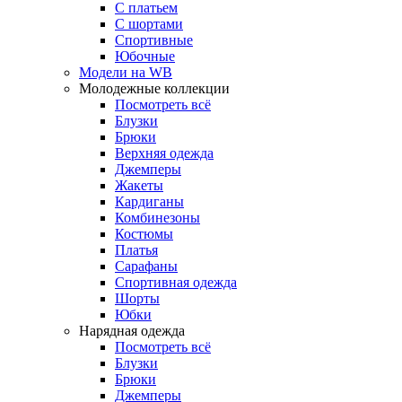
С платьем
С шортами
Спортивные
Юбочные
Модели на WB
Молодежные коллекции
Посмотреть всё
Блузки
Брюки
Верхняя одежда
Джемперы
Жакеты
Кардиганы
Комбинезоны
Костюмы
Платья
Сарафаны
Спортивная одежда
Шорты
Юбки
Нарядная одежда
Посмотреть всё
Блузки
Брюки
Джемперы