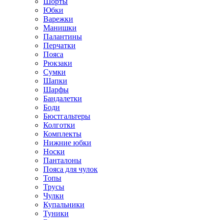
Шорты
Юбки
Варежки
Манишки
Палантины
Перчатки
Пояса
Рюкзаки
Сумки
Шапки
Шарфы
Бандалетки
Боди
Бюстгальтеры
Колготки
Комплекты
Нижние юбки
Носки
Панталоны
Поясa для чулок
Топы
Трусы
Чулки
Купальники
Туники