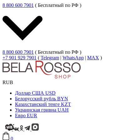
8 800 600 7901
( Бесплатный по РФ )
8 800 600 7901
( Бесплатный по РФ )
+7 901 929 7901
(
Telegram
|
WhatsApp
|
MAX
)
RUB
Доллар США
USD
Белорусский рубль
BYN
Казахстанский тенге
KZT
Украинская гривна
UAH
Евро
EUR
0