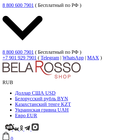
8 800 600 7901
( Бесплатный по РФ )
8 800 600 7901
( Бесплатный по РФ )
+7 901 929 7901
(
Telegram
|
WhatsApp
|
MAX
)
RUB
Доллар США
USD
Белорусский рубль
BYN
Казахстанский тенге
KZT
Украинская гривна
UAH
Евро
EUR
0