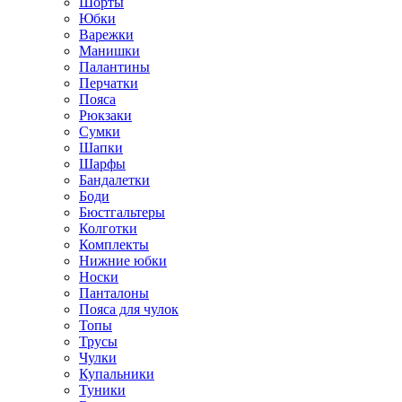
Шорты
Юбки
Варежки
Манишки
Палантины
Перчатки
Пояса
Рюкзаки
Сумки
Шапки
Шарфы
Бандалетки
Боди
Бюстгальтеры
Колготки
Комплекты
Нижние юбки
Носки
Панталоны
Поясa для чулок
Топы
Трусы
Чулки
Купальники
Туники