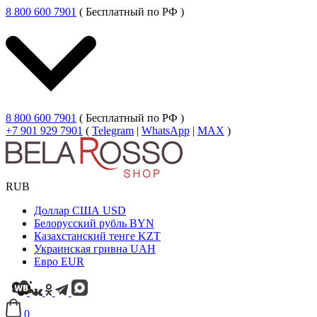
8 800 600 7901
( Бесплатный по РФ )
8 800 600 7901
( Бесплатный по РФ )
+7 901 929 7901
(
Telegram
|
WhatsApp
|
MAX
)
RUB
Доллар США
USD
Белорусский рубль
BYN
Казахстанский тенге
KZT
Украинская гривна
UAH
Евро
EUR
0