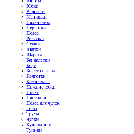
Шорты
Юбки
Варежки
Манишки
Палантины
Перчатки
Пояса
Рюкзаки
Сумки
Шапки
Шарфы
Бандалетки
Боди
Бюстгальтеры
Колготки
Комплекты
Нижние юбки
Носки
Панталоны
Поясa для чулок
Топы
Трусы
Чулки
Купальники
Туники