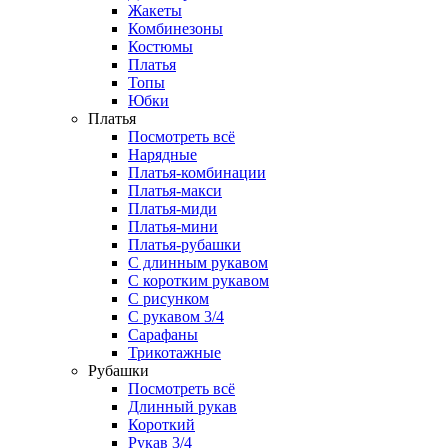
Жакеты
Комбинезоны
Костюмы
Платья
Топы
Юбки
Платья
Посмотреть всё
Нарядные
Платья-комбинации
Платья-макси
Платья-миди
Платья-мини
Платья-рубашки
С длинным рукавом
С коротким рукавом
С рисунком
С рукавом 3/4
Сарафаны
Трикотажные
Рубашки
Посмотреть всё
Длинный рукав
Короткий
Рукав 3/4