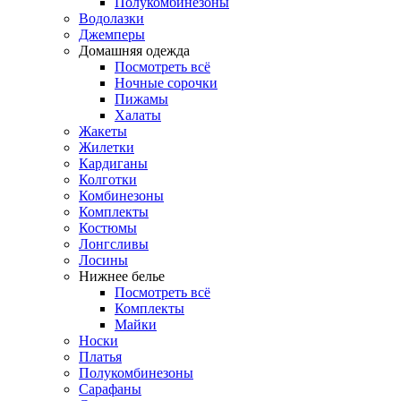
Полукомбинезоны
Водолазки
Джемперы
Домашняя одежда
Посмотреть всё
Ночные сорочки
Пижамы
Халаты
Жакеты
Жилетки
Кардиганы
Колготки
Комбинезоны
Комплекты
Костюмы
Лонгсливы
Лосины
Нижнее белье
Посмотреть всё
Комплекты
Майки
Носки
Платья
Полукомбинезоны
Сарафаны