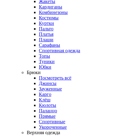
Жакеты
Кардиганы
Комбинезоны
Костюмы
Куртки
Пальто
Платья
Плащи
Сарафаны
Спортивная одежда
Топы
Туники
Юбки
Брюки
Посмотреть всё
Джинсы
Зауженные
Карго
Клёш
Кюлоты
Палаццо
Прямые
Спортивные
Укороченные
Верхняя одежда