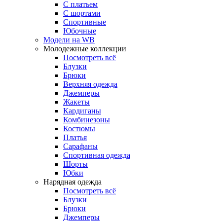
С платьем
С шортами
Спортивные
Юбочные
Модели на WB
Молодежные коллекции
Посмотреть всё
Блузки
Брюки
Верхняя одежда
Джемперы
Жакеты
Кардиганы
Комбинезоны
Костюмы
Платья
Сарафаны
Спортивная одежда
Шорты
Юбки
Нарядная одежда
Посмотреть всё
Блузки
Брюки
Джемперы