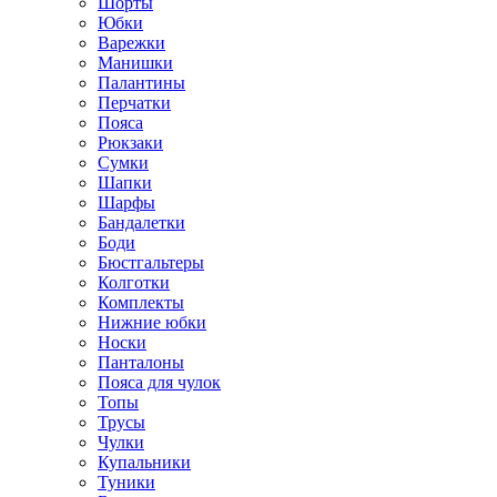
Шорты
Юбки
Варежки
Манишки
Палантины
Перчатки
Пояса
Рюкзаки
Сумки
Шапки
Шарфы
Бандалетки
Боди
Бюстгальтеры
Колготки
Комплекты
Нижние юбки
Носки
Панталоны
Поясa для чулок
Топы
Трусы
Чулки
Купальники
Туники