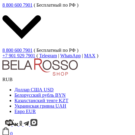
8 800 600 7901
( Бесплатный по РФ )
8 800 600 7901
( Бесплатный по РФ )
+7 901 929 7901
(
Telegram
|
WhatsApp
|
MAX
)
RUB
Доллар США
USD
Белорусский рубль
BYN
Казахстанский тенге
KZT
Украинская гривна
UAH
Евро
EUR
0