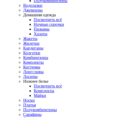
Полукомбинезоны
Водолазки
Джемперы
Домашняя одежда
Посмотреть всё
Ночные сорочки
Пижамы
Халаты
Жакеты
Жилетки
Кардиганы
Колготки
Комбинезоны
Комплекты
Костюмы
Лонгсливы
Лосины
Нижнее белье
Посмотреть всё
Комплекты
Майки
Носки
Платья
Полукомбинезоны
Сарафаны