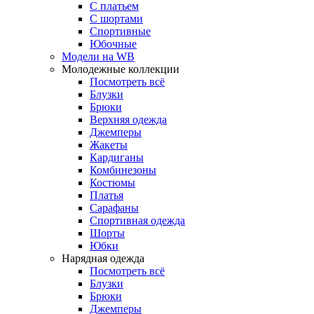
С платьем
С шортами
Спортивные
Юбочные
Модели на WB
Молодежные коллекции
Посмотреть всё
Блузки
Брюки
Верхняя одежда
Джемперы
Жакеты
Кардиганы
Комбинезоны
Костюмы
Платья
Сарафаны
Спортивная одежда
Шорты
Юбки
Нарядная одежда
Посмотреть всё
Блузки
Брюки
Джемперы