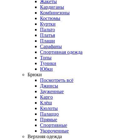
Жакеты
Кардиганы
Комбинезоны
Костюмы
Куртки
Пальто
Платья
Плащи
Сарафаны
Спортивная одежда
Топы
Туники
Юбки
Брюки
Посмотреть всё
Джинсы
Зауженные
Карго
Клёш
Кюлоты
Палаццо
Прямые
Спортивные
Укороченные
Верхняя одежда