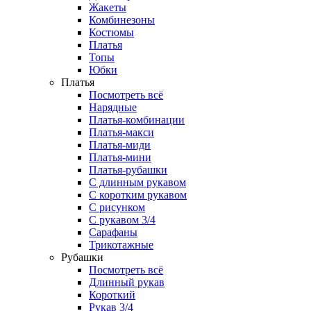
Жакеты
Комбинезоны
Костюмы
Платья
Топы
Юбки
Платья
Посмотреть всё
Нарядные
Платья-комбинации
Платья-макси
Платья-миди
Платья-мини
Платья-рубашки
С длинным рукавом
С коротким рукавом
С рисунком
С рукавом 3/4
Сарафаны
Трикотажные
Рубашки
Посмотреть всё
Длинный рукав
Короткий
Рукав 3/4