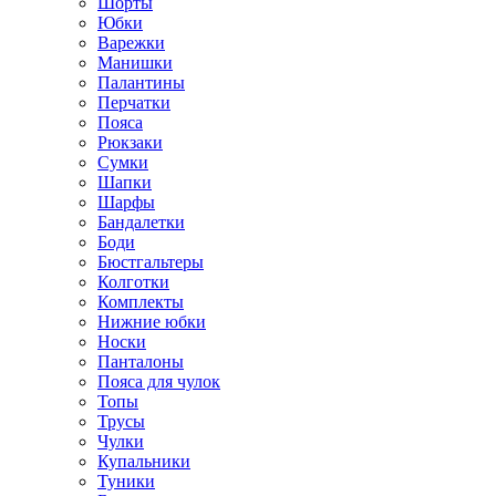
Шорты
Юбки
Варежки
Манишки
Палантины
Перчатки
Пояса
Рюкзаки
Сумки
Шапки
Шарфы
Бандалетки
Боди
Бюстгальтеры
Колготки
Комплекты
Нижние юбки
Носки
Панталоны
Поясa для чулок
Топы
Трусы
Чулки
Купальники
Туники