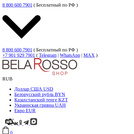
8 800 600 7901
( Бесплатный по РФ )
8 800 600 7901
( Бесплатный по РФ )
+7 901 929 7901
(
Telegram
|
WhatsApp
|
MAX
)
RUB
Доллар США
USD
Белорусский рубль
BYN
Казахстанский тенге
KZT
Украинская гривна
UAH
Евро
EUR
0