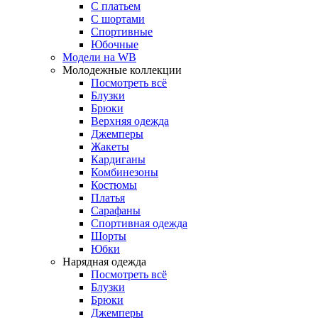
С платьем
С шортами
Спортивные
Юбочные
Модели на WB
Молодежные коллекции
Посмотреть всё
Блузки
Брюки
Верхняя одежда
Джемперы
Жакеты
Кардиганы
Комбинезоны
Костюмы
Платья
Сарафаны
Спортивная одежда
Шорты
Юбки
Нарядная одежда
Посмотреть всё
Блузки
Брюки
Джемперы