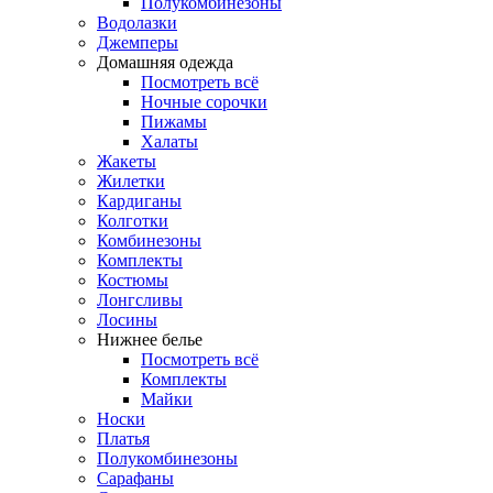
Полукомбинезоны
Водолазки
Джемперы
Домашняя одежда
Посмотреть всё
Ночные сорочки
Пижамы
Халаты
Жакеты
Жилетки
Кардиганы
Колготки
Комбинезоны
Комплекты
Костюмы
Лонгсливы
Лосины
Нижнее белье
Посмотреть всё
Комплекты
Майки
Носки
Платья
Полукомбинезоны
Сарафаны