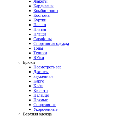
Жакеты
Кардиганы
Комбинезоны
Костюмы
Куртки
Пальто
Платья
Плащи
Сарафаны
Спортивная одежда
Топы
Туники
Юбки
Брюки
Посмотреть всё
Джинсы
Зауженные
Карго
Клёш
Кюлоты
Палаццо
Прямые
Спортивные
Укороченные
Верхняя одежда