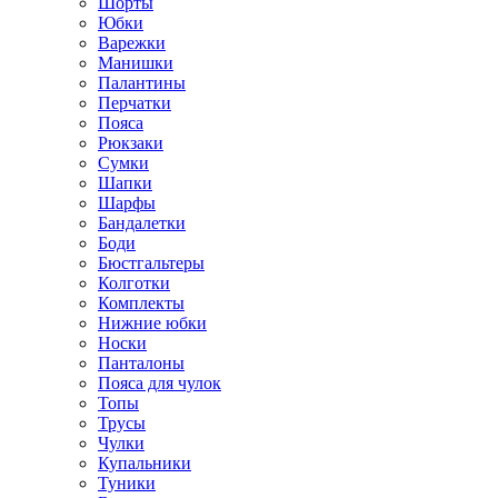
Шорты
Юбки
Варежки
Манишки
Палантины
Перчатки
Пояса
Рюкзаки
Сумки
Шапки
Шарфы
Бандалетки
Боди
Бюстгальтеры
Колготки
Комплекты
Нижние юбки
Носки
Панталоны
Поясa для чулок
Топы
Трусы
Чулки
Купальники
Туники