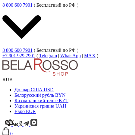
8 800 600 7901
( Бесплатный по РФ )
8 800 600 7901
( Бесплатный по РФ )
+7 901 929 7901
(
Telegram
|
WhatsApp
|
MAX
)
RUB
Доллар США
USD
Белорусский рубль
BYN
Казахстанский тенге
KZT
Украинская гривна
UAH
Евро
EUR
0