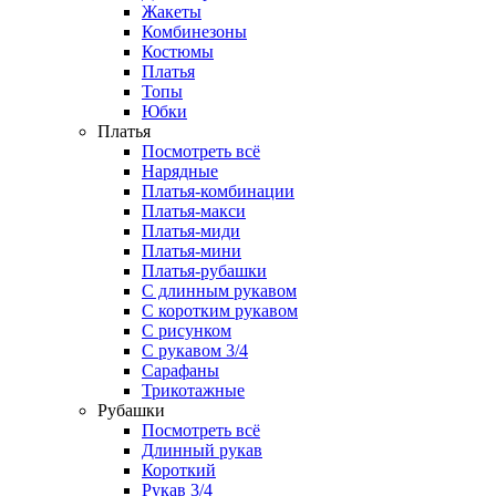
Жакеты
Комбинезоны
Костюмы
Платья
Топы
Юбки
Платья
Посмотреть всё
Нарядные
Платья-комбинации
Платья-макси
Платья-миди
Платья-мини
Платья-рубашки
С длинным рукавом
С коротким рукавом
С рисунком
С рукавом 3/4
Сарафаны
Трикотажные
Рубашки
Посмотреть всё
Длинный рукав
Короткий
Рукав 3/4