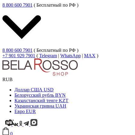
8 800 600 7901
( Бесплатный по РФ )
8 800 600 7901
( Бесплатный по РФ )
+7 901 929 7901
(
Telegram
|
WhatsApp
|
MAX
)
RUB
Доллар США
USD
Белорусский рубль
BYN
Казахстанский тенге
KZT
Украинская гривна
UAH
Евро
EUR
0