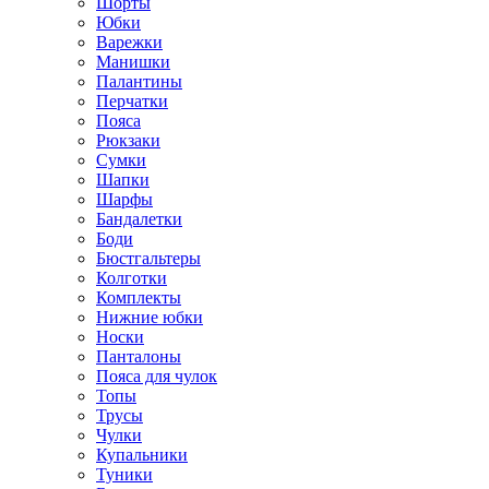
Шорты
Юбки
Варежки
Манишки
Палантины
Перчатки
Пояса
Рюкзаки
Сумки
Шапки
Шарфы
Бандалетки
Боди
Бюстгальтеры
Колготки
Комплекты
Нижние юбки
Носки
Панталоны
Поясa для чулок
Топы
Трусы
Чулки
Купальники
Туники