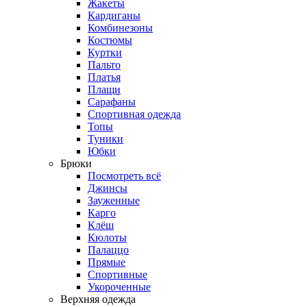
Жакеты
Кардиганы
Комбинезоны
Костюмы
Куртки
Пальто
Платья
Плащи
Сарафаны
Спортивная одежда
Топы
Туники
Юбки
Брюки
Посмотреть всё
Джинсы
Зауженные
Карго
Клёш
Кюлоты
Палаццо
Прямые
Спортивные
Укороченные
Верхняя одежда