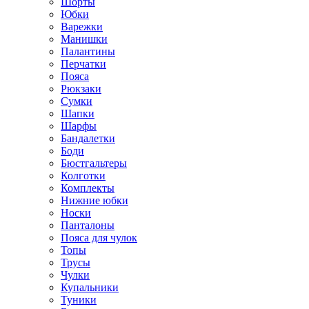
Шорты
Юбки
Варежки
Манишки
Палантины
Перчатки
Пояса
Рюкзаки
Сумки
Шапки
Шарфы
Бандалетки
Боди
Бюстгальтеры
Колготки
Комплекты
Нижние юбки
Носки
Панталоны
Поясa для чулок
Топы
Трусы
Чулки
Купальники
Туники