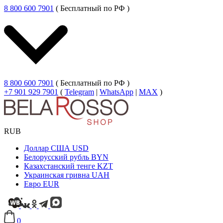
8 800 600 7901
( Бесплатный по РФ )
8 800 600 7901
( Бесплатный по РФ )
+7 901 929 7901
(
Telegram
|
WhatsApp
|
MAX
)
RUB
Доллар США
USD
Белорусский рубль
BYN
Казахстанский тенге
KZT
Украинская гривна
UAH
Евро
EUR
0