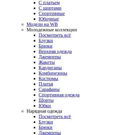
С платьем
С шортами
Спортивные
Юбочные
Модели на WB
Молодежные коллекции
Посмотреть всё
Блузки
Брюки
Верхняя одежда
Джемперы
Жакеты
Кардиганы
Комбинезоны
Костюмы
Платья
Сарафаны
Спортивная одежда
Шорты
Юбки
Нарядная одежда
Посмотреть всё
Блузки
Брюки
Джемперы