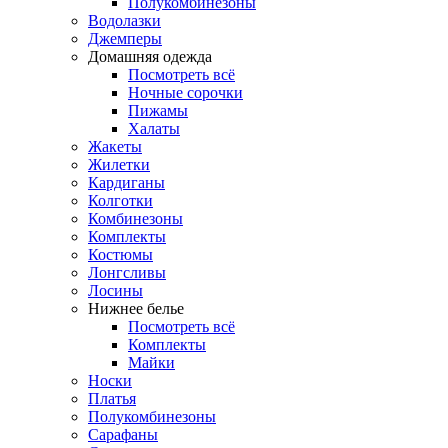
Полукомбинезоны
Водолазки
Джемперы
Домашняя одежда
Посмотреть всё
Ночные сорочки
Пижамы
Халаты
Жакеты
Жилетки
Кардиганы
Колготки
Комбинезоны
Комплекты
Костюмы
Лонгсливы
Лосины
Нижнее белье
Посмотреть всё
Комплекты
Майки
Носки
Платья
Полукомбинезоны
Сарафаны