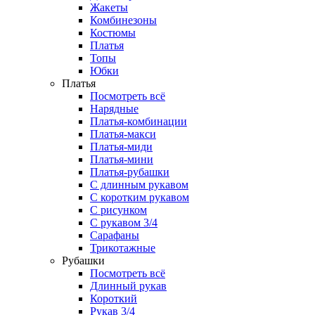
Жакеты
Комбинезоны
Костюмы
Платья
Топы
Юбки
Платья
Посмотреть всё
Нарядные
Платья-комбинации
Платья-макси
Платья-миди
Платья-мини
Платья-рубашки
С длинным рукавом
С коротким рукавом
С рисунком
С рукавом 3/4
Сарафаны
Трикотажные
Рубашки
Посмотреть всё
Длинный рукав
Короткий
Рукав 3/4