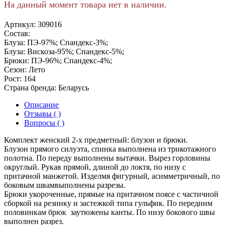
На данный момент товара нет в наличии.
Артикул:
309016
Состав:
Блуза: ПЭ-97%; Спандекс-3%;
Блуза: Вискоза-95%; Спандекс-5%;
Брюки: ПЭ-96%; Спандекс-4%;
Сезон:
Лето
Рост:
164
Страна бренда:
Беларусь
Описание
Отзывы ( )
Вопросы ( )
Комплект женский 2-х предметный: блузон и брюки.
Блузон прямого силуэта, спинка выполнена из трикотажного
полотна. По переду выполнены вытачки. Вырез горловины
округлый. Рукав прямой, длиной до локтя, по низу с
притачной манжетой. Изделмя фигурный, асимметричный, по
боковым швамвыполнены разрезы.
Брюки укороченные, прямые на притачном поясе с частичной
сборкой на резинку и застежкой типа гульфик. По передним
половинкам брюк заутюжены канты. По низу бокового швы
выполнен разрез.