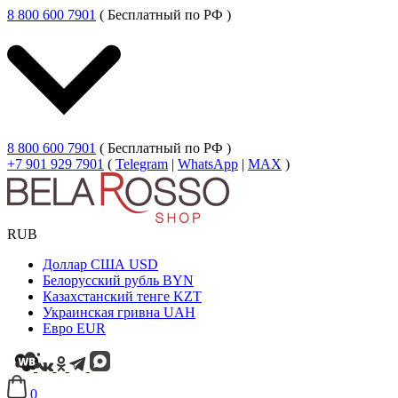
8 800 600 7901
( Бесплатный по РФ )
8 800 600 7901
( Бесплатный по РФ )
+7 901 929 7901
(
Telegram
|
WhatsApp
|
MAX
)
RUB
Доллар США
USD
Белорусский рубль
BYN
Казахстанский тенге
KZT
Украинская гривна
UAH
Евро
EUR
0