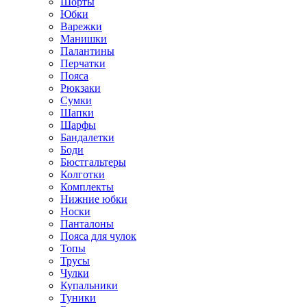
Шорты
Юбки
Варежки
Манишки
Палантины
Перчатки
Пояса
Рюкзаки
Сумки
Шапки
Шарфы
Бандалетки
Боди
Бюстгальтеры
Колготки
Комплекты
Нижние юбки
Носки
Панталоны
Поясa для чулок
Топы
Трусы
Чулки
Купальники
Туники