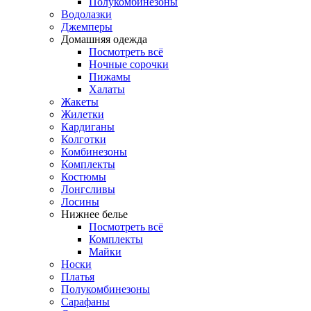
Полукомбинезоны
Водолазки
Джемперы
Домашняя одежда
Посмотреть всё
Ночные сорочки
Пижамы
Халаты
Жакеты
Жилетки
Кардиганы
Колготки
Комбинезоны
Комплекты
Костюмы
Лонгсливы
Лосины
Нижнее белье
Посмотреть всё
Комплекты
Майки
Носки
Платья
Полукомбинезоны
Сарафаны