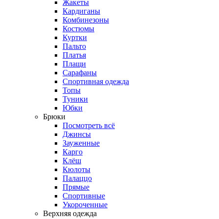
Жакеты
Кардиганы
Комбинезоны
Костюмы
Куртки
Пальто
Платья
Плащи
Сарафаны
Спортивная одежда
Топы
Туники
Юбки
Брюки
Посмотреть всё
Джинсы
Зауженные
Карго
Клёш
Кюлоты
Палаццо
Прямые
Спортивные
Укороченные
Верхняя одежда