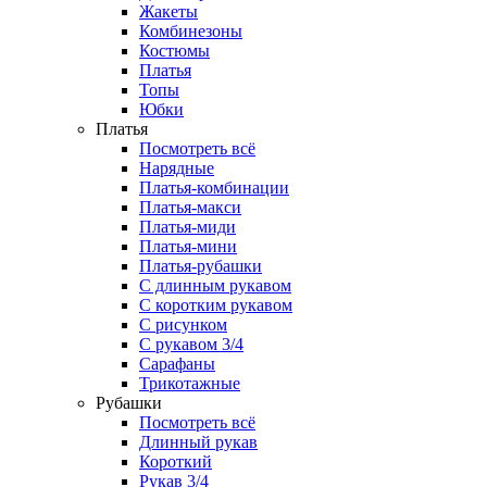
Жакеты
Комбинезоны
Костюмы
Платья
Топы
Юбки
Платья
Посмотреть всё
Нарядные
Платья-комбинации
Платья-макси
Платья-миди
Платья-мини
Платья-рубашки
С длинным рукавом
С коротким рукавом
С рисунком
С рукавом 3/4
Сарафаны
Трикотажные
Рубашки
Посмотреть всё
Длинный рукав
Короткий
Рукав 3/4