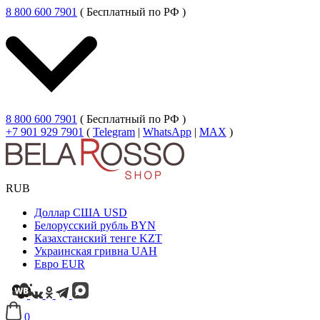
8 800 600 7901
( Бесплатный по РФ )
8 800 600 7901
( Бесплатный по РФ )
+7 901 929 7901
(
Telegram
|
WhatsApp
|
MAX
)
RUB
Доллар США
USD
Белорусский рубль
BYN
Казахстанский тенге
KZT
Украинская гривна
UAH
Евро
EUR
0