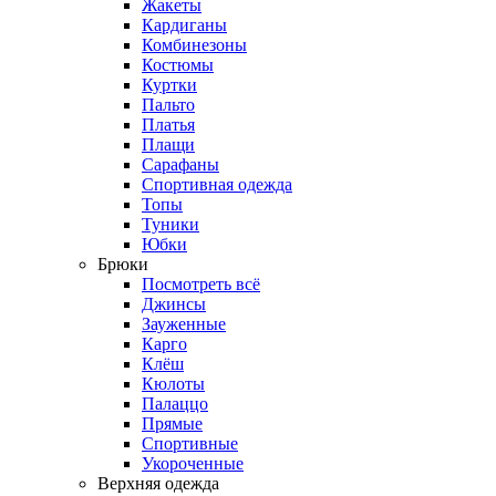
Жакеты
Кардиганы
Комбинезоны
Костюмы
Куртки
Пальто
Платья
Плащи
Сарафаны
Спортивная одежда
Топы
Туники
Юбки
Брюки
Посмотреть всё
Джинсы
Зауженные
Карго
Клёш
Кюлоты
Палаццо
Прямые
Спортивные
Укороченные
Верхняя одежда