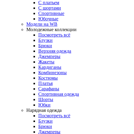
С платьем
С шортами
Спортивные
Юбочные
Модели на WB
Молодежные коллекции
Посмотреть всё
Блузки
Брюки
Верхняя одежда
Джемперы
Жакеты
Кардиганы
Комбинезоны
Костюмы
Платья
Сарафаны
Спортивная одежда
Шорты
Юбки
Нарядная одежда
Посмотреть всё
Блузки
Брюки
Джемперы