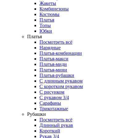
Жакеты
Комбинезоны
Костюмы
Платья
Топы
Юбки
Платья
Посмотреть всё
Нарядные
Платья-комбинации
Платья-макси
Платья-миди
Платья-мини
Платья-рубашки
С длинным рукавом
С коротким рукавом
С рисунком
С рукавом 3/4
Сарафаны
Трикотажные
Рубашки
Посмотреть всё
Длинный рукав
Короткий
Рукав 3/4