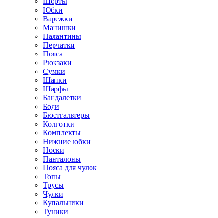
Шорты
Юбки
Варежки
Манишки
Палантины
Перчатки
Пояса
Рюкзаки
Сумки
Шапки
Шарфы
Бандалетки
Боди
Бюстгальтеры
Колготки
Комплекты
Нижние юбки
Носки
Панталоны
Поясa для чулок
Топы
Трусы
Чулки
Купальники
Туники