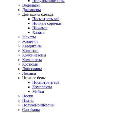
Полукомбинезоны
Водолазки
Джемперы
Домашняя одежда
Посмотреть всё
Ночные сорочки
Пижамы
Халаты
Жакеты
Жилетки
Кардиганы
Колготки
Комбинезоны
Комплекты
Костюмы
Лонгсливы
Лосины
Нижнее белье
Посмотреть всё
Комплекты
Майки
Носки
Платья
Полукомбинезоны
Сарафаны