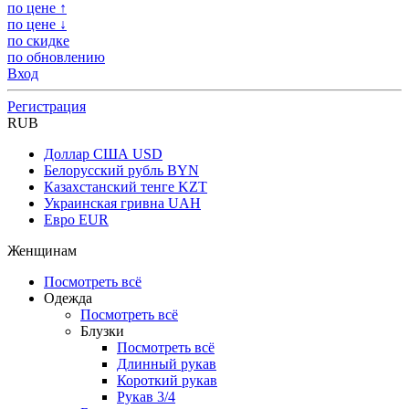
по цене ↑
по цене ↓
по скидке
по обновлению
Вход
Регистрация
RUB
Доллар США
USD
Белорусский рубль
BYN
Казахстанский тенге
KZT
Украинская гривна
UAH
Евро
EUR
Женщинам
Посмотреть всё
Одежда
Посмотреть всё
Блузки
Посмотреть всё
Длинный рукав
Короткий рукав
Рукав 3/4