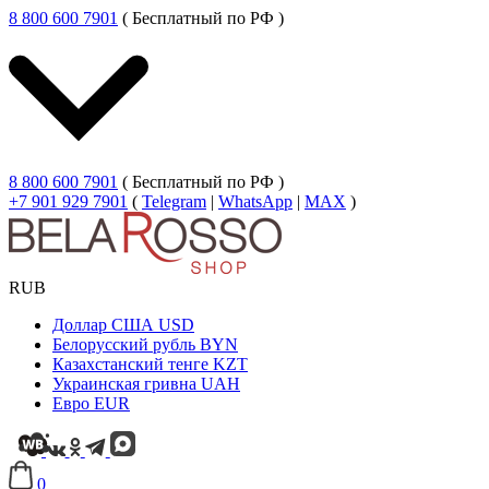
8 800 600 7901
( Бесплатный по РФ )
8 800 600 7901
( Бесплатный по РФ )
+7 901 929 7901
(
Telegram
|
WhatsApp
|
MAX
)
RUB
Доллар США
USD
Белорусский рубль
BYN
Казахстанский тенге
KZT
Украинская гривна
UAH
Евро
EUR
0