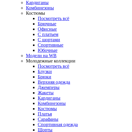
Кардиганы
Комбинезоны
Костюмы
Посмотреть всё
Брючные
Офисные
С платьем
С шортами
Спортивные
Юбочные
Модели на WB
Молодежные коллекции
Посмотреть всё
Блузки
Брюки
Верхняя одежда
Джемперы
Жакеты
Кардиганы
Комбинезоны
Костюмы
Платья
Сарафаны
Спортивная одежда
Шорты