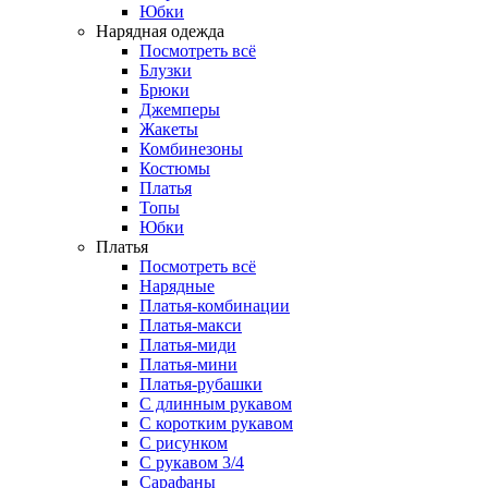
Юбки
Нарядная одежда
Посмотреть всё
Блузки
Брюки
Джемперы
Жакеты
Комбинезоны
Костюмы
Платья
Топы
Юбки
Платья
Посмотреть всё
Нарядные
Платья-комбинации
Платья-макси
Платья-миди
Платья-мини
Платья-рубашки
С длинным рукавом
С коротким рукавом
С рисунком
С рукавом 3/4
Сарафаны