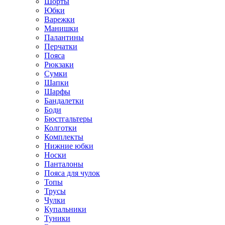
Шорты
Юбки
Варежки
Манишки
Палантины
Перчатки
Пояса
Рюкзаки
Сумки
Шапки
Шарфы
Бандалетки
Боди
Бюстгальтеры
Колготки
Комплекты
Нижние юбки
Носки
Панталоны
Поясa для чулок
Топы
Трусы
Чулки
Купальники
Туники