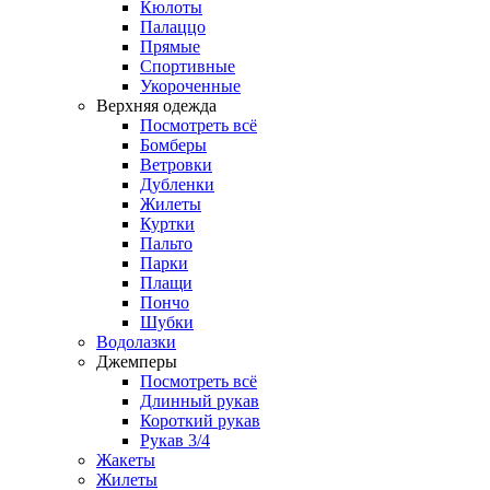
Кюлоты
Палаццо
Прямые
Спортивные
Укороченные
Верхняя одежда
Посмотреть всё
Бомберы
Ветровки
Дубленки
Жилеты
Куртки
Пальто
Парки
Плащи
Пончо
Шубки
Водолазки
Джемперы
Посмотреть всё
Длинный рукав
Короткий рукав
Рукав 3/4
Жакеты
Жилеты