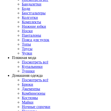
Бандалетки
Боди
Бюстгальтеры
Колготки
Комплекты
Нижние юбки
Носки
Панталоны
Поясa для чулок
Топы
Трусы
Чулки
Пляжная мода
Посмотреть всё
Купальники
Туники
Домашняя одежда
Посмотреть всё
Брюки
Джемперы
Комбинезоны
Костюмы
Майки
Ночные сорочки