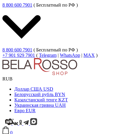
8 800 600 7901
( Бесплатный по РФ )
8 800 600 7901
( Бесплатный по РФ )
+7 901 929 7901
(
Telegram
|
WhatsApp
|
MAX
)
RUB
Доллар США
USD
Белорусский рубль
BYN
Казахстанский тенге
KZT
Украинская гривна
UAH
Евро
EUR
0