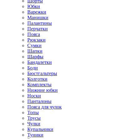
Шорты
Юбки
Варежки
Манишки
Палантины
Перчатки
Пояса
Рюкзаки
Сумки
Шапки
Шарфы
Бандалетки
Боди
Бюстгальтеры
Колготки
Комплекты
Нижние юбки
Носки
Панталоны
Поясa для чулок
Топы
Трусы
Чулки
Купальники
Туники