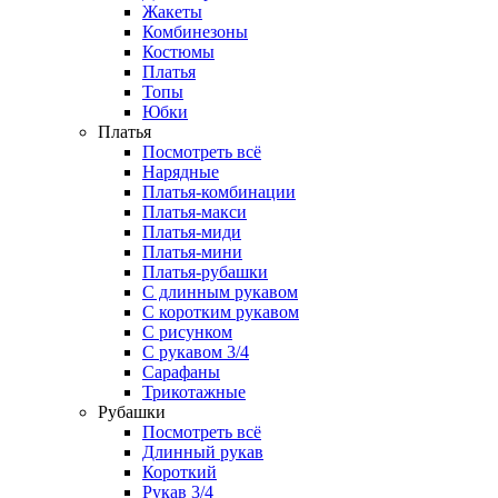
Жакеты
Комбинезоны
Костюмы
Платья
Топы
Юбки
Платья
Посмотреть всё
Нарядные
Платья-комбинации
Платья-макси
Платья-миди
Платья-мини
Платья-рубашки
С длинным рукавом
С коротким рукавом
С рисунком
С рукавом 3/4
Сарафаны
Трикотажные
Рубашки
Посмотреть всё
Длинный рукав
Короткий
Рукав 3/4