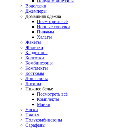
Полукомбинезоны
Водолазки
Джемперы
Домашняя одежда
Посмотреть всё
Ночные сорочки
Пижамы
Халаты
Жакеты
Жилетки
Кардиганы
Колготки
Комбинезоны
Комплекты
Костюмы
Лонгсливы
Лосины
Нижнее белье
Посмотреть всё
Комплекты
Майки
Носки
Платья
Полукомбинезоны
Сарафаны