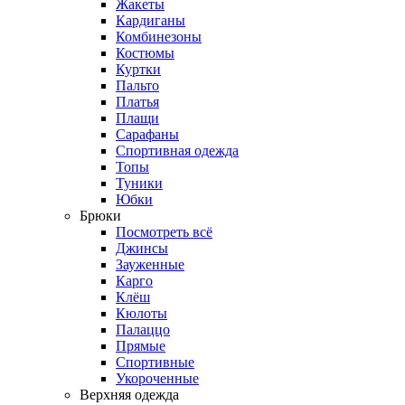
Жакеты
Кардиганы
Комбинезоны
Костюмы
Куртки
Пальто
Платья
Плащи
Сарафаны
Спортивная одежда
Топы
Туники
Юбки
Брюки
Посмотреть всё
Джинсы
Зауженные
Карго
Клёш
Кюлоты
Палаццо
Прямые
Спортивные
Укороченные
Верхняя одежда