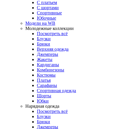
С платьем
С шортами
Спортивные
Юбочные
Модели на WB
Молодежные коллекции
Посмотреть всё
Блузки
Брюки
Верхняя одежда
Джемперы
Жакеты
Кардиганы
Комбинезоны
Костюмы
Платья
Сарафаны
Спортивная одежда
Шорты
Юбки
Нарядная одежда
Посмотреть всё
Блузки
Брюки
Джемперы