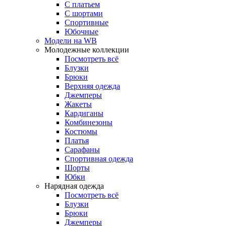
С платьем
С шортами
Спортивные
Юбочные
Модели на WB
Молодежные коллекции
Посмотреть всё
Блузки
Брюки
Верхняя одежда
Джемперы
Жакеты
Кардиганы
Комбинезоны
Костюмы
Платья
Сарафаны
Спортивная одежда
Шорты
Юбки
Нарядная одежда
Посмотреть всё
Блузки
Брюки
Джемперы