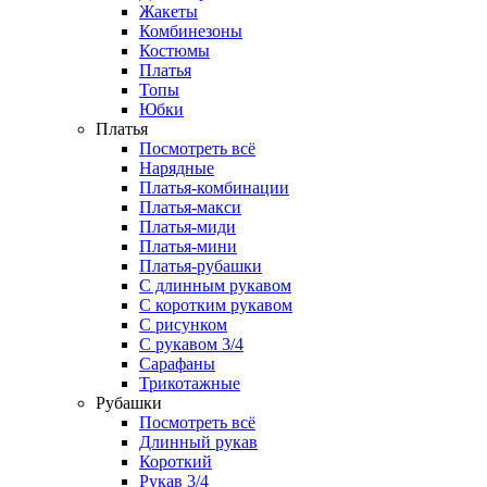
Жакеты
Комбинезоны
Костюмы
Платья
Топы
Юбки
Платья
Посмотреть всё
Нарядные
Платья-комбинации
Платья-макси
Платья-миди
Платья-мини
Платья-рубашки
С длинным рукавом
С коротким рукавом
С рисунком
С рукавом 3/4
Сарафаны
Трикотажные
Рубашки
Посмотреть всё
Длинный рукав
Короткий
Рукав 3/4