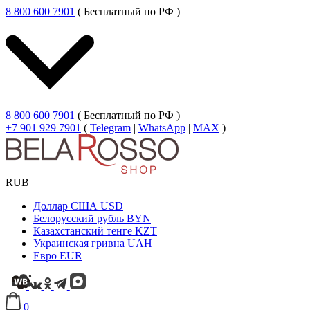
8 800 600 7901
( Бесплатный по РФ )
8 800 600 7901
( Бесплатный по РФ )
+7 901 929 7901
(
Telegram
|
WhatsApp
|
MAX
)
RUB
Доллар США
USD
Белорусский рубль
BYN
Казахстанский тенге
KZT
Украинская гривна
UAH
Евро
EUR
0