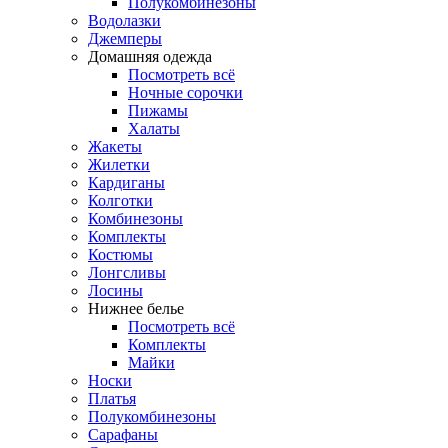
Полукомбинезоны
Водолазки
Джемперы
Домашняя одежда
Посмотреть всё
Ночные сорочки
Пижамы
Халаты
Жакеты
Жилетки
Кардиганы
Колготки
Комбинезоны
Комплекты
Костюмы
Лонгсливы
Лосины
Нижнее белье
Посмотреть всё
Комплекты
Майки
Носки
Платья
Полукомбинезоны
Сарафаны