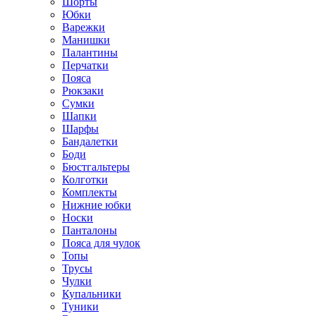
Шорты
Юбки
Варежки
Манишки
Палантины
Перчатки
Пояса
Рюкзаки
Сумки
Шапки
Шарфы
Бандалетки
Боди
Бюстгальтеры
Колготки
Комплекты
Нижние юбки
Носки
Панталоны
Поясa для чулок
Топы
Трусы
Чулки
Купальники
Туники