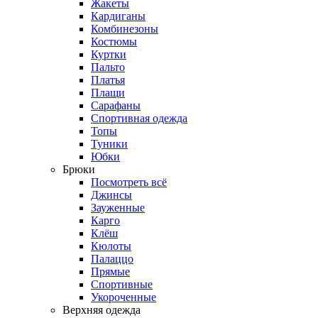
Жакеты
Кардиганы
Комбинезоны
Костюмы
Куртки
Пальто
Платья
Плащи
Сарафаны
Спортивная одежда
Топы
Туники
Юбки
Брюки
Посмотреть всё
Джинсы
Зауженные
Карго
Клёш
Кюлоты
Палаццо
Прямые
Спортивные
Укороченные
Верхняя одежда