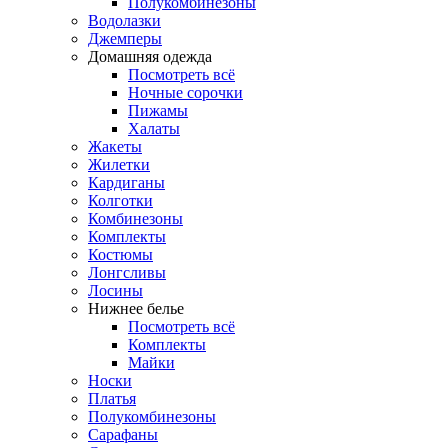
Полукомбинезоны
Водолазки
Джемперы
Домашняя одежда
Посмотреть всё
Ночные сорочки
Пижамы
Халаты
Жакеты
Жилетки
Кардиганы
Колготки
Комбинезоны
Комплекты
Костюмы
Лонгсливы
Лосины
Нижнее белье
Посмотреть всё
Комплекты
Майки
Носки
Платья
Полукомбинезоны
Сарафаны