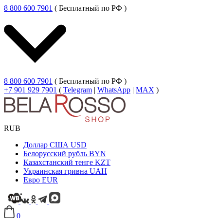
8 800 600 7901
( Бесплатный по РФ )
8 800 600 7901
( Бесплатный по РФ )
+7 901 929 7901
(
Telegram
|
WhatsApp
|
MAX
)
RUB
Доллар США
USD
Белорусский рубль
BYN
Казахстанский тенге
KZT
Украинская гривна
UAH
Евро
EUR
0