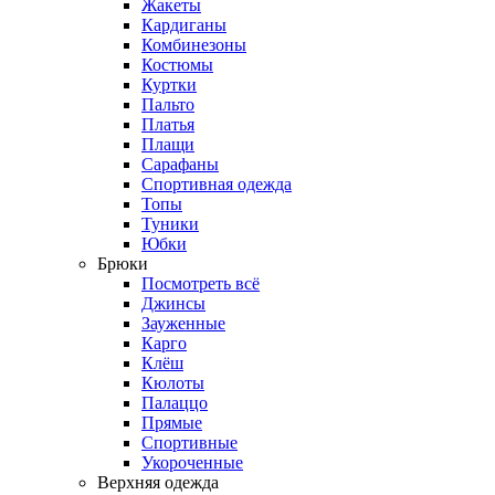
Жакеты
Кардиганы
Комбинезоны
Костюмы
Куртки
Пальто
Платья
Плащи
Сарафаны
Спортивная одежда
Топы
Туники
Юбки
Брюки
Посмотреть всё
Джинсы
Зауженные
Карго
Клёш
Кюлоты
Палаццо
Прямые
Спортивные
Укороченные
Верхняя одежда