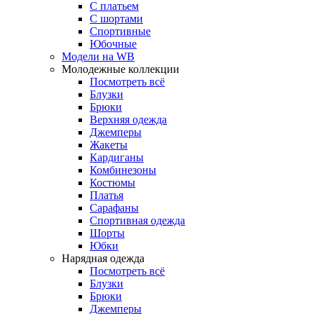
С платьем
С шортами
Спортивные
Юбочные
Модели на WB
Молодежные коллекции
Посмотреть всё
Блузки
Брюки
Верхняя одежда
Джемперы
Жакеты
Кардиганы
Комбинезоны
Костюмы
Платья
Сарафаны
Спортивная одежда
Шорты
Юбки
Нарядная одежда
Посмотреть всё
Блузки
Брюки
Джемперы