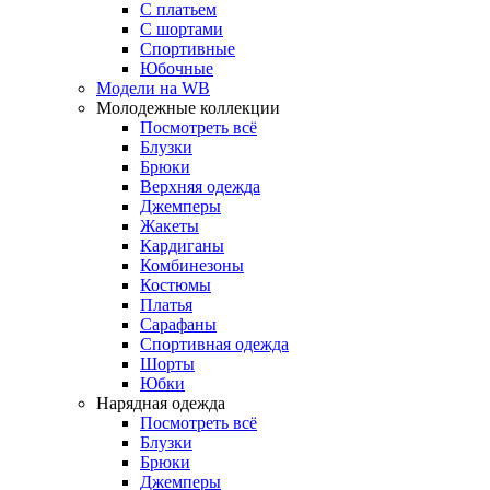
С платьем
С шортами
Спортивные
Юбочные
Модели на WB
Молодежные коллекции
Посмотреть всё
Блузки
Брюки
Верхняя одежда
Джемперы
Жакеты
Кардиганы
Комбинезоны
Костюмы
Платья
Сарафаны
Спортивная одежда
Шорты
Юбки
Нарядная одежда
Посмотреть всё
Блузки
Брюки
Джемперы