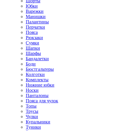
Шорты
Юбки
Варежки
Манишки
Палантины
Перчатки
Пояса
Рюкзаки
Сумки
Шапки
Шарфы
Бандалетки
Боди
Бюстгальтеры
Колготки
Комплекты
Нижние юбки
Носки
Панталоны
Поясa для чулок
Топы
Трусы
Чулки
Купальники
Туники