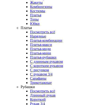
Жакеты
Комбинезоны
Костюмы
Платья
Топы
Юбки
Платья
Посмотреть всё
Нарядные
Платья-комбинации
Платья-макси
Платья-миди
Платья-мини
Платья-рубашки
С длинным рукавом
С коротким рукавом
С рисунком
С рукавом 3/4
Сарафаны
Трикотажные
Рубашки
Посмотреть всё
Длинный рукав
Короткий
Рукав 3/4