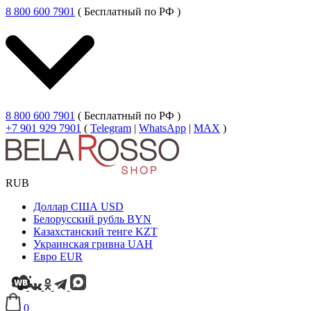
8 800 600 7901
( Бесплатный по РФ )
8 800 600 7901
( Бесплатный по РФ )
+7 901 929 7901
(
Telegram
|
WhatsApp
|
MAX
)
RUB
Доллар США
USD
Белорусский рубль
BYN
Казахстанский тенге
KZT
Украинская гривна
UAH
Евро
EUR
0