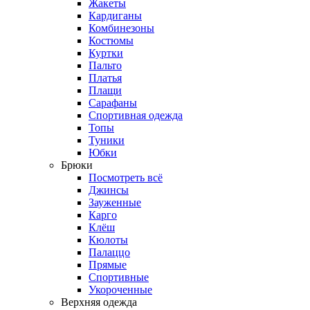
Жакеты
Кардиганы
Комбинезоны
Костюмы
Куртки
Пальто
Платья
Плащи
Сарафаны
Спортивная одежда
Топы
Туники
Юбки
Брюки
Посмотреть всё
Джинсы
Зауженные
Карго
Клёш
Кюлоты
Палаццо
Прямые
Спортивные
Укороченные
Верхняя одежда