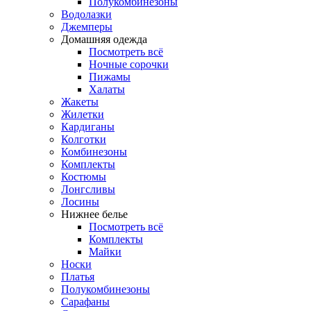
Полукомбинезоны
Водолазки
Джемперы
Домашняя одежда
Посмотреть всё
Ночные сорочки
Пижамы
Халаты
Жакеты
Жилетки
Кардиганы
Колготки
Комбинезоны
Комплекты
Костюмы
Лонгсливы
Лосины
Нижнее белье
Посмотреть всё
Комплекты
Майки
Носки
Платья
Полукомбинезоны
Сарафаны