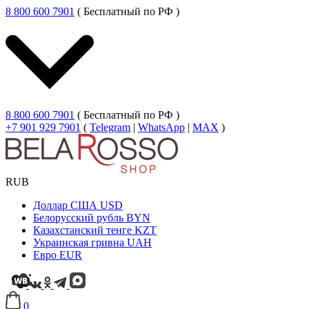
8 800 600 7901
( Бесплатный по РФ )
8 800 600 7901
( Бесплатный по РФ )
+7 901 929 7901
(
Telegram
|
WhatsApp
|
MAX
)
RUB
Доллар США
USD
Белорусский рубль
BYN
Казахстанский тенге
KZT
Украинская гривна
UAH
Евро
EUR
0