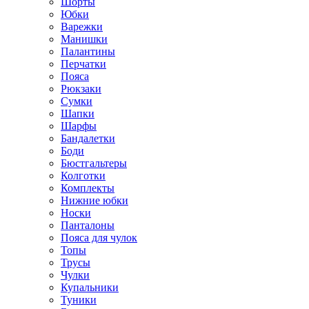
Шорты
Юбки
Варежки
Манишки
Палантины
Перчатки
Пояса
Рюкзаки
Сумки
Шапки
Шарфы
Бандалетки
Боди
Бюстгальтеры
Колготки
Комплекты
Нижние юбки
Носки
Панталоны
Поясa для чулок
Топы
Трусы
Чулки
Купальники
Туники