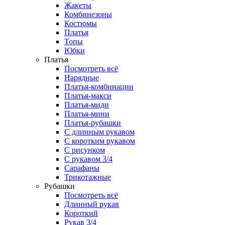
Жакеты
Комбинезоны
Костюмы
Платья
Топы
Юбки
Платья
Посмотреть всё
Нарядные
Платья-комбинации
Платья-макси
Платья-миди
Платья-мини
Платья-рубашки
С длинным рукавом
С коротким рукавом
С рисунком
С рукавом 3/4
Сарафаны
Трикотажные
Рубашки
Посмотреть всё
Длинный рукав
Короткий
Рукав 3/4