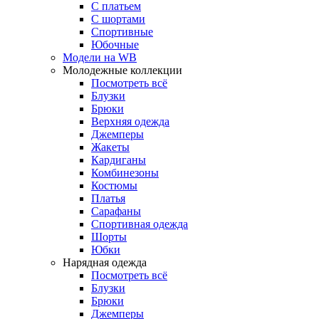
С платьем
С шортами
Спортивные
Юбочные
Модели на WB
Молодежные коллекции
Посмотреть всё
Блузки
Брюки
Верхняя одежда
Джемперы
Жакеты
Кардиганы
Комбинезоны
Костюмы
Платья
Сарафаны
Спортивная одежда
Шорты
Юбки
Нарядная одежда
Посмотреть всё
Блузки
Брюки
Джемперы