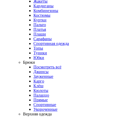
Жакеты
Кардиганы
Комбинезоны
Костюмы
Куртки
Пальто
Платья
Плащи
Сарафаны
Спортивная одежда
Топы
Туники
Юбки
Брюки
Посмотреть всё
Джинсы
Зауженные
Карго
Клёш
Кюлоты
Палаццо
Прямые
Спортивные
Укороченные
Верхняя одежда