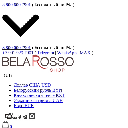
8 800 600 7901
( Бесплатный по РФ )
8 800 600 7901
( Бесплатный по РФ )
+7 901 929 7901
(
Telegram
|
WhatsApp
|
MAX
)
RUB
Доллар США
USD
Белорусский рубль
BYN
Казахстанский тенге
KZT
Украинская гривна
UAH
Евро
EUR
0