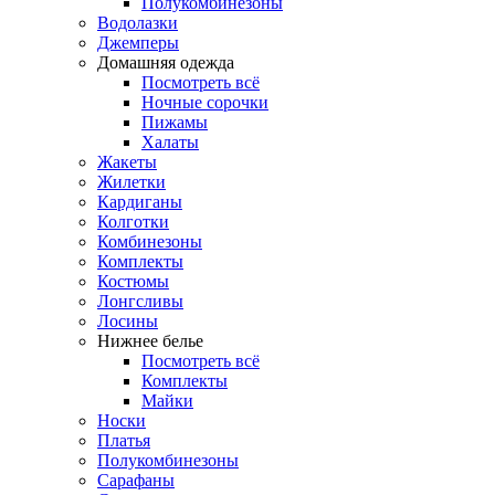
Полукомбинезоны
Водолазки
Джемперы
Домашняя одежда
Посмотреть всё
Ночные сорочки
Пижамы
Халаты
Жакеты
Жилетки
Кардиганы
Колготки
Комбинезоны
Комплекты
Костюмы
Лонгсливы
Лосины
Нижнее белье
Посмотреть всё
Комплекты
Майки
Носки
Платья
Полукомбинезоны
Сарафаны