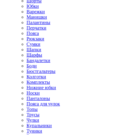
Шорты
Юбки
Варежки
Манишки
Палантины
Перчатки
Пояса
Рюкзаки
Сумки
Шапки
Шарфы
Бандалетки
Боди
Бюстгальтеры
Колготки
Комплекты
Нижние юбки
Носки
Панталоны
Поясa для чулок
Топы
Трусы
Чулки
Купальники
Туники