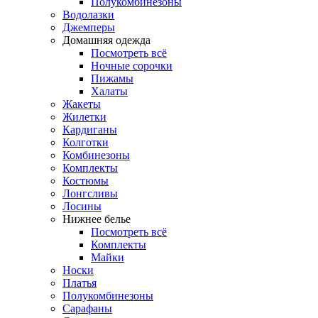
Полукомбинезоны
Водолазки
Джемперы
Домашняя одежда
Посмотреть всё
Ночные сорочки
Пижамы
Халаты
Жакеты
Жилетки
Кардиганы
Колготки
Комбинезоны
Комплекты
Костюмы
Лонгсливы
Лосины
Нижнее белье
Посмотреть всё
Комплекты
Майки
Носки
Платья
Полукомбинезоны
Сарафаны