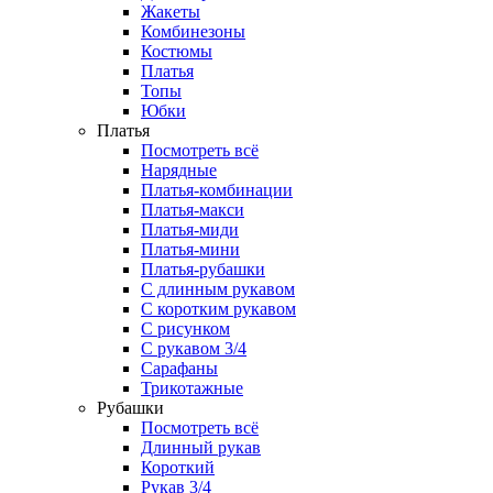
Жакеты
Комбинезоны
Костюмы
Платья
Топы
Юбки
Платья
Посмотреть всё
Нарядные
Платья-комбинации
Платья-макси
Платья-миди
Платья-мини
Платья-рубашки
С длинным рукавом
С коротким рукавом
С рисунком
С рукавом 3/4
Сарафаны
Трикотажные
Рубашки
Посмотреть всё
Длинный рукав
Короткий
Рукав 3/4