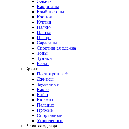
Жакеты
Кардиганы
Комбинезоны
Костюмы
Куртки
Пальто
Платья
Плащи
Сарафаны
Спортивная одежда
Топы
Туники
Юбки
Брюки
Посмотреть всё
Джинсы
Зауженные
Карго
Клёш
Кюлоты
Палаццо
Прямые
Спортивные
Укороченные
Верхняя одежда