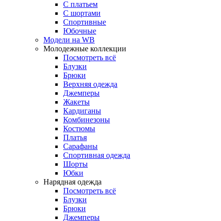
С платьем
С шортами
Спортивные
Юбочные
Модели на WB
Молодежные коллекции
Посмотреть всё
Блузки
Брюки
Верхняя одежда
Джемперы
Жакеты
Кардиганы
Комбинезоны
Костюмы
Платья
Сарафаны
Спортивная одежда
Шорты
Юбки
Нарядная одежда
Посмотреть всё
Блузки
Брюки
Джемперы