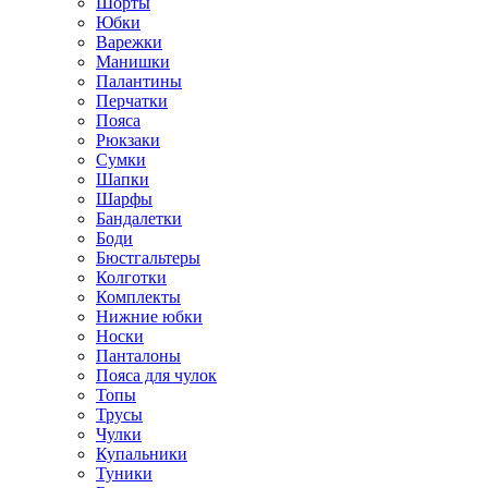
Шорты
Юбки
Варежки
Манишки
Палантины
Перчатки
Пояса
Рюкзаки
Сумки
Шапки
Шарфы
Бандалетки
Боди
Бюстгальтеры
Колготки
Комплекты
Нижние юбки
Носки
Панталоны
Поясa для чулок
Топы
Трусы
Чулки
Купальники
Туники