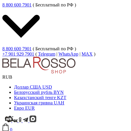
8 800 600 7901
( Бесплатный по РФ )
8 800 600 7901
( Бесплатный по РФ )
+7 901 929 7901
(
Telegram
|
WhatsApp
|
MAX
)
RUB
Доллар США
USD
Белорусский рубль
BYN
Казахстанский тенге
KZT
Украинская гривна
UAH
Евро
EUR
0