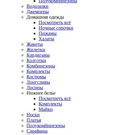
Полукомбинезоны
Водолазки
Джемперы
Домашняя одежда
Посмотреть всё
Ночные сорочки
Пижамы
Халаты
Жакеты
Жилетки
Кардиганы
Колготки
Комбинезоны
Комплекты
Костюмы
Лонгсливы
Лосины
Нижнее белье
Посмотреть всё
Комплекты
Майки
Носки
Платья
Полукомбинезоны
Сарафаны