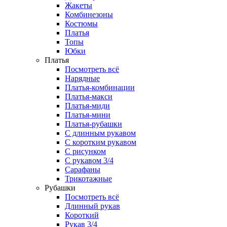
Жакеты
Комбинезоны
Костюмы
Платья
Топы
Юбки
Платья
Посмотреть всё
Нарядные
Платья-комбинации
Платья-макси
Платья-миди
Платья-мини
Платья-рубашки
С длинным рукавом
С коротким рукавом
С рисунком
С рукавом 3/4
Сарафаны
Трикотажные
Рубашки
Посмотреть всё
Длинный рукав
Короткий
Рукав 3/4