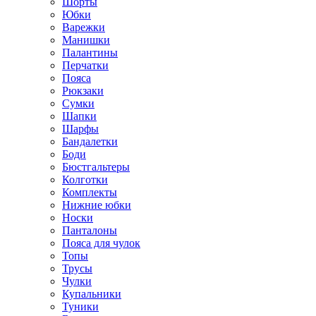
Шорты
Юбки
Варежки
Манишки
Палантины
Перчатки
Пояса
Рюкзаки
Сумки
Шапки
Шарфы
Бандалетки
Боди
Бюстгальтеры
Колготки
Комплекты
Нижние юбки
Носки
Панталоны
Поясa для чулок
Топы
Трусы
Чулки
Купальники
Туники