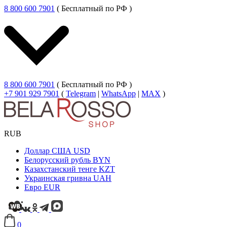
8 800 600 7901
( Бесплатный по РФ )
8 800 600 7901
( Бесплатный по РФ )
+7 901 929 7901
(
Telegram
|
WhatsApp
|
MAX
)
RUB
Доллар США
USD
Белорусский рубль
BYN
Казахстанский тенге
KZT
Украинская гривна
UAH
Евро
EUR
0