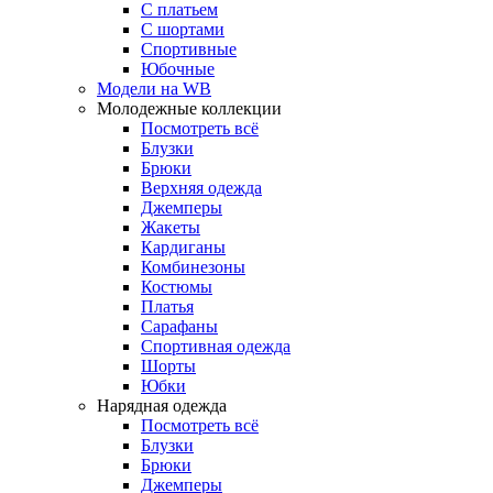
С платьем
С шортами
Спортивные
Юбочные
Модели на WB
Молодежные коллекции
Посмотреть всё
Блузки
Брюки
Верхняя одежда
Джемперы
Жакеты
Кардиганы
Комбинезоны
Костюмы
Платья
Сарафаны
Спортивная одежда
Шорты
Юбки
Нарядная одежда
Посмотреть всё
Блузки
Брюки
Джемперы