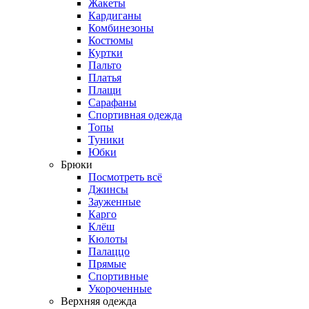
Жакеты
Кардиганы
Комбинезоны
Костюмы
Куртки
Пальто
Платья
Плащи
Сарафаны
Спортивная одежда
Топы
Туники
Юбки
Брюки
Посмотреть всё
Джинсы
Зауженные
Карго
Клёш
Кюлоты
Палаццо
Прямые
Спортивные
Укороченные
Верхняя одежда