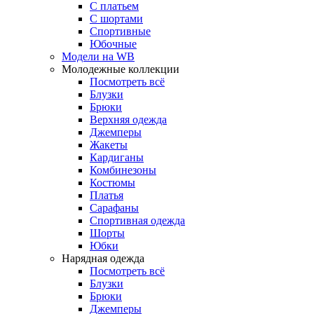
С платьем
С шортами
Спортивные
Юбочные
Модели на WB
Молодежные коллекции
Посмотреть всё
Блузки
Брюки
Верхняя одежда
Джемперы
Жакеты
Кардиганы
Комбинезоны
Костюмы
Платья
Сарафаны
Спортивная одежда
Шорты
Юбки
Нарядная одежда
Посмотреть всё
Блузки
Брюки
Джемперы