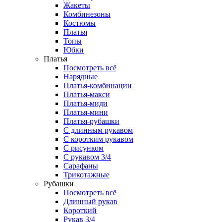
Жакеты
Комбинезоны
Костюмы
Платья
Топы
Юбки
Платья
Посмотреть всё
Нарядные
Платья-комбинации
Платья-макси
Платья-миди
Платья-мини
Платья-рубашки
С длинным рукавом
С коротким рукавом
С рисунком
С рукавом 3/4
Сарафаны
Трикотажные
Рубашки
Посмотреть всё
Длинный рукав
Короткий
Рукав 3/4