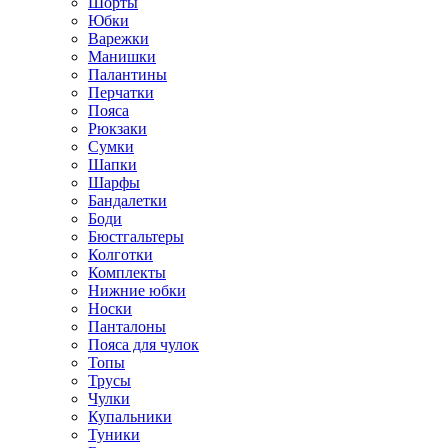
Шорты
Юбки
Варежки
Манишки
Палантины
Перчатки
Пояса
Рюкзаки
Сумки
Шапки
Шарфы
Бандалетки
Боди
Бюстгальтеры
Колготки
Комплекты
Нижние юбки
Носки
Панталоны
Поясa для чулок
Топы
Трусы
Чулки
Купальники
Туники