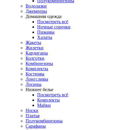
Полукомбинезоны
Водолазки
Джемперы
Домашняя одежда
Посмотреть всё
Ночные сорочки
Пижамы
Халаты
Жакеты
Жилетки
Кардиганы
Колготки
Комбинезоны
Комплекты
Костюмы
Лонгсливы
Лосины
Нижнее белье
Посмотреть всё
Комплекты
Майки
Носки
Платья
Полукомбинезоны
Сарафаны