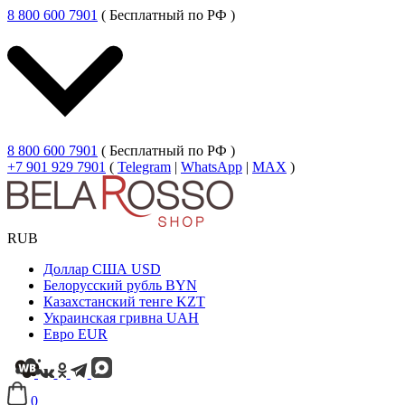
8 800 600 7901
( Бесплатный по РФ )
8 800 600 7901
( Бесплатный по РФ )
+7 901 929 7901
(
Telegram
|
WhatsApp
|
MAX
)
RUB
Доллар США
USD
Белорусский рубль
BYN
Казахстанский тенге
KZT
Украинская гривна
UAH
Евро
EUR
0