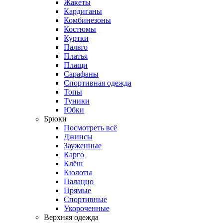
Жакеты
Кардиганы
Комбинезоны
Костюмы
Куртки
Пальто
Платья
Плащи
Сарафаны
Спортивная одежда
Топы
Туники
Юбки
Брюки
Посмотреть всё
Джинсы
Зауженные
Карго
Клёш
Кюлоты
Палаццо
Прямые
Спортивные
Укороченные
Верхняя одежда