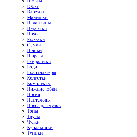
Шорты
Юбки
Варежки
Манишки
Палантины
Перчатки
Пояса
Рюкзаки
Сумки
Шапки
Шарфы
Бандалетки
Боди
Бюстгальтеры
Колготки
Комплекты
Нижние юбки
Носки
Панталоны
Поясa для чулок
Топы
Трусы
Чулки
Купальники
Туники