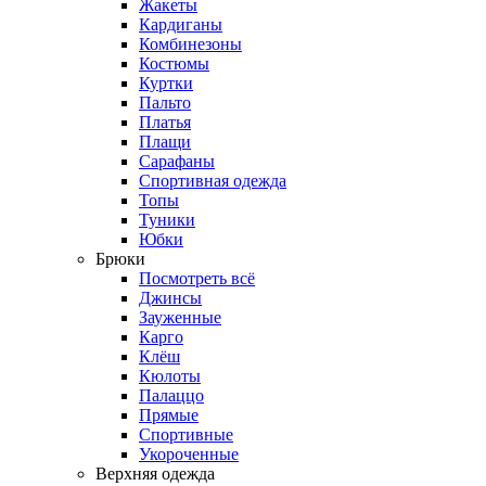
Жакеты
Кардиганы
Комбинезоны
Костюмы
Куртки
Пальто
Платья
Плащи
Сарафаны
Спортивная одежда
Топы
Туники
Юбки
Брюки
Посмотреть всё
Джинсы
Зауженные
Карго
Клёш
Кюлоты
Палаццо
Прямые
Спортивные
Укороченные
Верхняя одежда