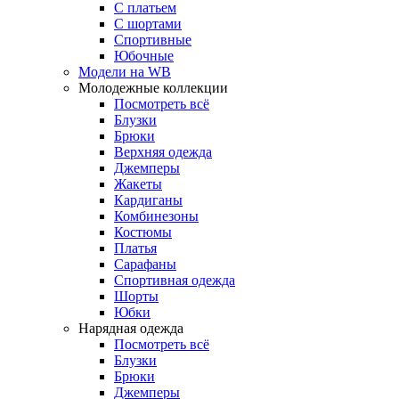
С платьем
С шортами
Спортивные
Юбочные
Модели на WB
Молодежные коллекции
Посмотреть всё
Блузки
Брюки
Верхняя одежда
Джемперы
Жакеты
Кардиганы
Комбинезоны
Костюмы
Платья
Сарафаны
Спортивная одежда
Шорты
Юбки
Нарядная одежда
Посмотреть всё
Блузки
Брюки
Джемперы