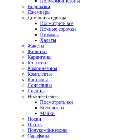
Полукомбинезоны
Водолазки
Джемперы
Домашняя одежда
Посмотреть всё
Ночные сорочки
Пижамы
Халаты
Жакеты
Жилетки
Кардиганы
Колготки
Комбинезоны
Комплекты
Костюмы
Лонгсливы
Лосины
Нижнее белье
Посмотреть всё
Комплекты
Майки
Носки
Платья
Полукомбинезоны
Сарафаны