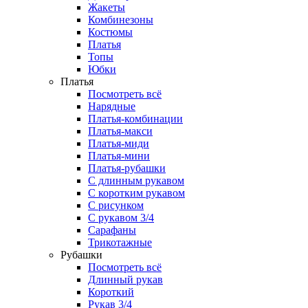
Жакеты
Комбинезоны
Костюмы
Платья
Топы
Юбки
Платья
Посмотреть всё
Нарядные
Платья-комбинации
Платья-макси
Платья-миди
Платья-мини
Платья-рубашки
С длинным рукавом
С коротким рукавом
С рисунком
С рукавом 3/4
Сарафаны
Трикотажные
Рубашки
Посмотреть всё
Длинный рукав
Короткий
Рукав 3/4