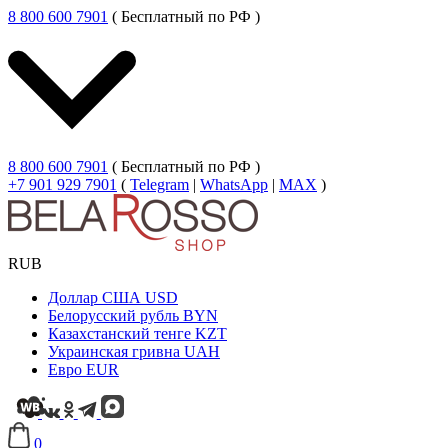
8 800 600 7901
( Бесплатный по РФ )
8 800 600 7901
( Бесплатный по РФ )
+7 901 929 7901
(
Telegram
|
WhatsApp
|
MAX
)
RUB
Доллар США
USD
Белорусский рубль
BYN
Казахстанский тенге
KZT
Украинская гривна
UAH
Евро
EUR
0