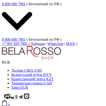
8 800 600 7901
( Бесплатный по РФ )
8 800 600 7901
( Бесплатный по РФ )
+7 901 929 7901
(
Telegram
|
WhatsApp
|
MAX
)
RUB
Доллар США
USD
Белорусский рубль
BYN
Казахстанский тенге
KZT
Украинская гривна
UAH
Евро
EUR
0