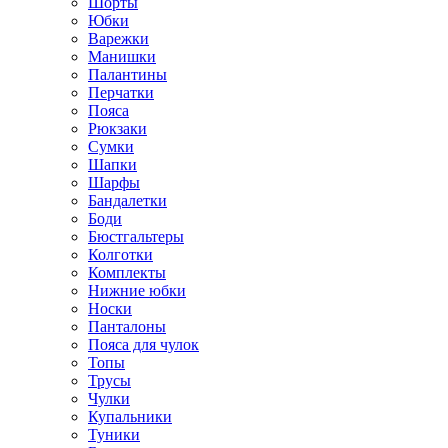
Шорты
Юбки
Варежки
Манишки
Палантины
Перчатки
Пояса
Рюкзаки
Сумки
Шапки
Шарфы
Бандалетки
Боди
Бюстгальтеры
Колготки
Комплекты
Нижние юбки
Носки
Панталоны
Поясa для чулок
Топы
Трусы
Чулки
Купальники
Туники