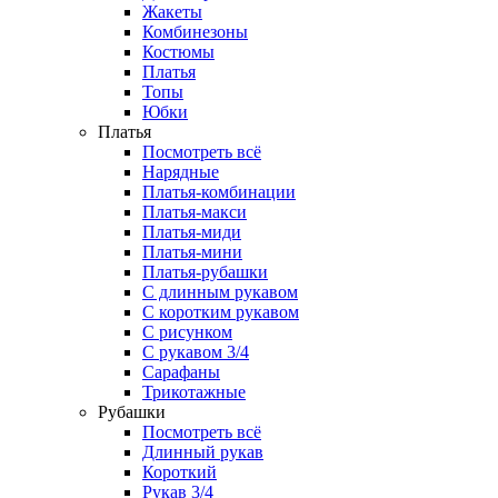
Жакеты
Комбинезоны
Костюмы
Платья
Топы
Юбки
Платья
Посмотреть всё
Нарядные
Платья-комбинации
Платья-макси
Платья-миди
Платья-мини
Платья-рубашки
С длинным рукавом
С коротким рукавом
С рисунком
С рукавом 3/4
Сарафаны
Трикотажные
Рубашки
Посмотреть всё
Длинный рукав
Короткий
Рукав 3/4