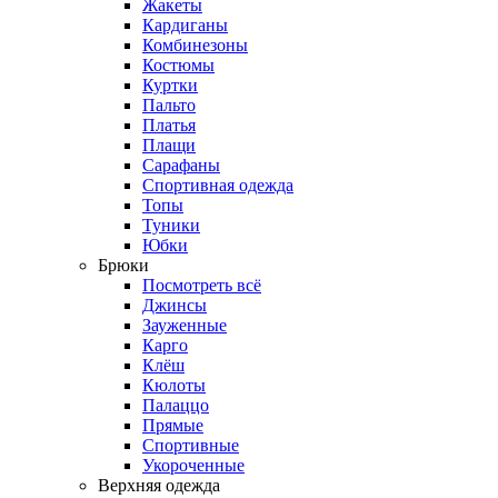
Жакеты
Кардиганы
Комбинезоны
Костюмы
Куртки
Пальто
Платья
Плащи
Сарафаны
Спортивная одежда
Топы
Туники
Юбки
Брюки
Посмотреть всё
Джинсы
Зауженные
Карго
Клёш
Кюлоты
Палаццо
Прямые
Спортивные
Укороченные
Верхняя одежда