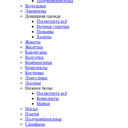
Полукомбинезоны
Водолазки
Джемперы
Домашняя одежда
Посмотреть всё
Ночные сорочки
Пижамы
Халаты
Жакеты
Жилетки
Кардиганы
Колготки
Комбинезоны
Комплекты
Костюмы
Лонгсливы
Лосины
Нижнее белье
Посмотреть всё
Комплекты
Майки
Носки
Платья
Полукомбинезоны
Сарафаны