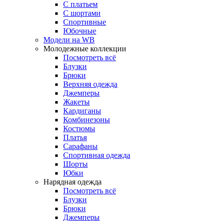
С платьем
С шортами
Спортивные
Юбочные
Модели на WB
Молодежные коллекции
Посмотреть всё
Блузки
Брюки
Верхняя одежда
Джемперы
Жакеты
Кардиганы
Комбинезоны
Костюмы
Платья
Сарафаны
Спортивная одежда
Шорты
Юбки
Нарядная одежда
Посмотреть всё
Блузки
Брюки
Джемперы