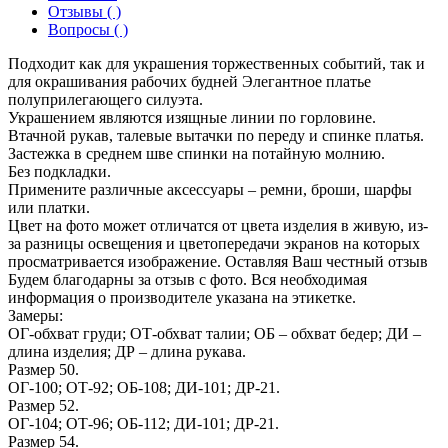
Отзывы ( )
Вопросы ( )
Подходит как для украшения торжественных событий, так и
для окрашивания рабочих будней Элегантное платье
полуприлегающего силуэта.
Украшением являются изящные линии по горловине.
Втачной рукав, талевые вытачки по переду и спинке платья.
Застежка в среднем шве спинки на потайную молнию.
Без подкладки.
Примените различные аксессуары – ремни, броши, шарфы
или платки.
Цвет на фото может отличатся от цвета изделия в живую, из-
за разницы освещения и цветопередачи экранов на которых
просматривается изображение. Оставляя Ваш честный отзыв
Будем благодарны за отзыв с фото. Вся необходимая
информация о производителе указана на этикетке.
Замеры:
ОГ-обхват груди; ОТ-обхват талии; ОБ – обхват бедер; ДИ –
длина изделия; ДР – длина рукава.
Размер 50.
ОГ-100; ОТ-92; ОБ-108; ДИ-101; ДР-21.
Размер 52.
ОГ-104; ОТ-96; ОБ-112; ДИ-101; ДР-21.
Размер 54.