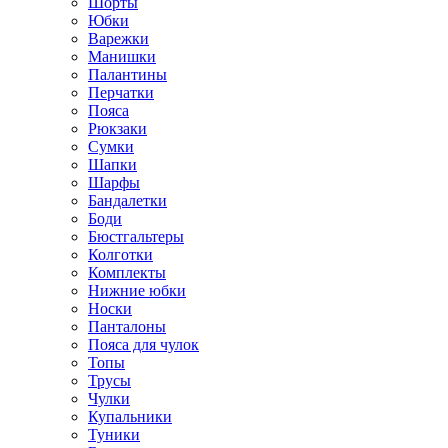
Шорты
Юбки
Варежки
Манишки
Палантины
Перчатки
Пояса
Рюкзаки
Сумки
Шапки
Шарфы
Бандалетки
Боди
Бюстгальтеры
Колготки
Комплекты
Нижние юбки
Носки
Панталоны
Поясa для чулок
Топы
Трусы
Чулки
Купальники
Туники