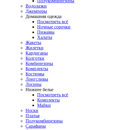
Полукомбинезоны
Водолазки
Джемперы
Домашняя одежда
Посмотреть всё
Ночные сорочки
Пижамы
Халаты
Жакеты
Жилетки
Кардиганы
Колготки
Комбинезоны
Комплекты
Костюмы
Лонгсливы
Лосины
Нижнее белье
Посмотреть всё
Комплекты
Майки
Носки
Платья
Полукомбинезоны
Сарафаны