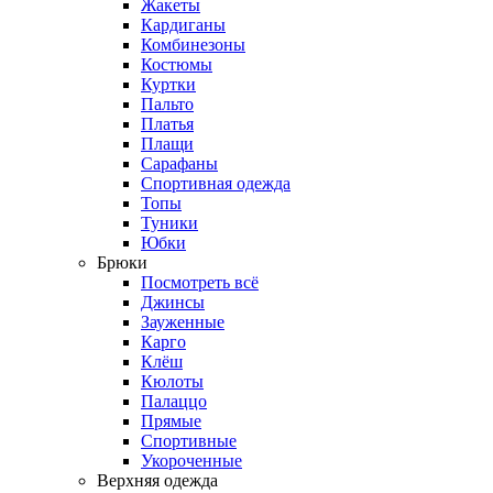
Жакеты
Кардиганы
Комбинезоны
Костюмы
Куртки
Пальто
Платья
Плащи
Сарафаны
Спортивная одежда
Топы
Туники
Юбки
Брюки
Посмотреть всё
Джинсы
Зауженные
Карго
Клёш
Кюлоты
Палаццо
Прямые
Спортивные
Укороченные
Верхняя одежда