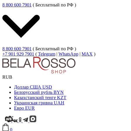
8 800 600 7901
( Бесплатный по РФ )
8 800 600 7901
( Бесплатный по РФ )
+7 901 929 7901
(
Telegram
|
WhatsApp
|
MAX
)
RUB
Доллар США
USD
Белорусский рубль
BYN
Казахстанский тенге
KZT
Украинская гривна
UAH
Евро
EUR
0