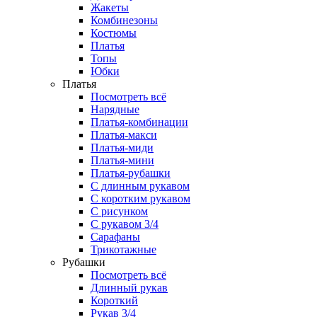
Жакеты
Комбинезоны
Костюмы
Платья
Топы
Юбки
Платья
Посмотреть всё
Нарядные
Платья-комбинации
Платья-макси
Платья-миди
Платья-мини
Платья-рубашки
С длинным рукавом
С коротким рукавом
С рисунком
С рукавом 3/4
Сарафаны
Трикотажные
Рубашки
Посмотреть всё
Длинный рукав
Короткий
Рукав 3/4