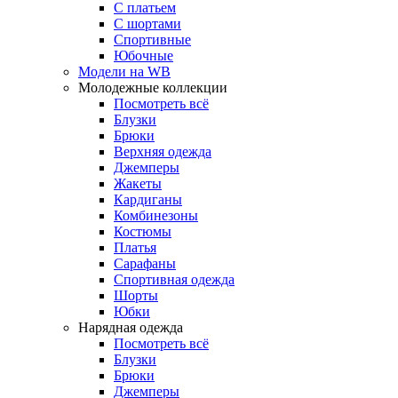
С платьем
С шортами
Спортивные
Юбочные
Модели на WB
Молодежные коллекции
Посмотреть всё
Блузки
Брюки
Верхняя одежда
Джемперы
Жакеты
Кардиганы
Комбинезоны
Костюмы
Платья
Сарафаны
Спортивная одежда
Шорты
Юбки
Нарядная одежда
Посмотреть всё
Блузки
Брюки
Джемперы