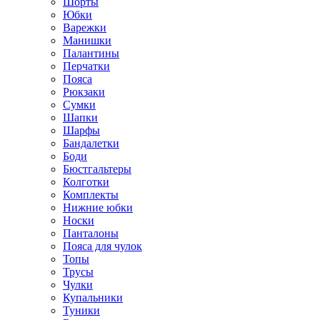
Шорты
Юбки
Варежки
Манишки
Палантины
Перчатки
Пояса
Рюкзаки
Сумки
Шапки
Шарфы
Бандалетки
Боди
Бюстгальтеры
Колготки
Комплекты
Нижние юбки
Носки
Панталоны
Поясa для чулок
Топы
Трусы
Чулки
Купальники
Туники