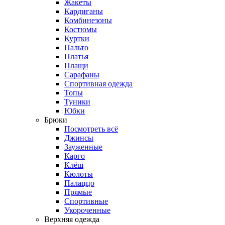
Жакеты
Кардиганы
Комбинезоны
Костюмы
Куртки
Пальто
Платья
Плащи
Сарафаны
Спортивная одежда
Топы
Туники
Юбки
Брюки
Посмотреть всё
Джинсы
Зауженные
Карго
Клёш
Кюлоты
Палаццо
Прямые
Спортивные
Укороченные
Верхняя одежда