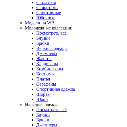
С платьем
С шортами
Спортивные
Юбочные
Модели на WB
Молодежные коллекции
Посмотреть всё
Блузки
Брюки
Верхняя одежда
Джемперы
Жакеты
Кардиганы
Комбинезоны
Костюмы
Платья
Сарафаны
Спортивная одежда
Шорты
Юбки
Нарядная одежда
Посмотреть всё
Блузки
Брюки
Джемперы