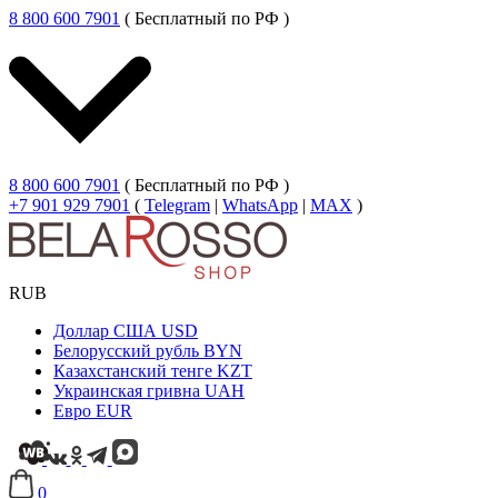
8 800 600 7901
( Бесплатный по РФ )
8 800 600 7901
( Бесплатный по РФ )
+7 901 929 7901
(
Telegram
|
WhatsApp
|
MAX
)
RUB
Доллар США
USD
Белорусский рубль
BYN
Казахстанский тенге
KZT
Украинская гривна
UAH
Евро
EUR
0