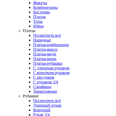
Жакеты
Комбинезоны
Костюмы
Платья
Топы
Юбки
Платья
Посмотреть всё
Нарядные
Платья-комбинации
Платья-макси
Платья-миди
Платья-мини
Платья-рубашки
С длинным рукавом
С коротким рукавом
С рисунком
С рукавом 3/4
Сарафаны
Трикотажные
Рубашки
Посмотреть всё
Длинный рукав
Короткий
Рукав 3/4