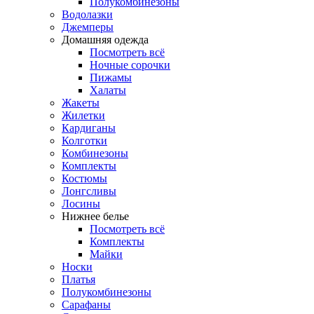
Полукомбинезоны
Водолазки
Джемперы
Домашняя одежда
Посмотреть всё
Ночные сорочки
Пижамы
Халаты
Жакеты
Жилетки
Кардиганы
Колготки
Комбинезоны
Комплекты
Костюмы
Лонгсливы
Лосины
Нижнее белье
Посмотреть всё
Комплекты
Майки
Носки
Платья
Полукомбинезоны
Сарафаны