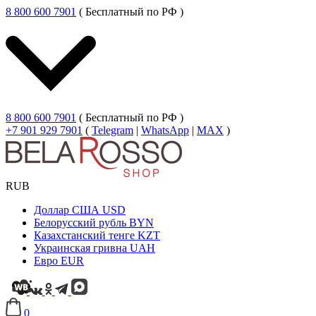
8 800 600 7901
( Бесплатный по РФ )
8 800 600 7901
( Бесплатный по РФ )
+7 901 929 7901
(
Telegram
|
WhatsApp
|
MAX
)
RUB
Доллар США
USD
Белорусский рубль
BYN
Казахстанский тенге
KZT
Украинская гривна
UAH
Евро
EUR
0