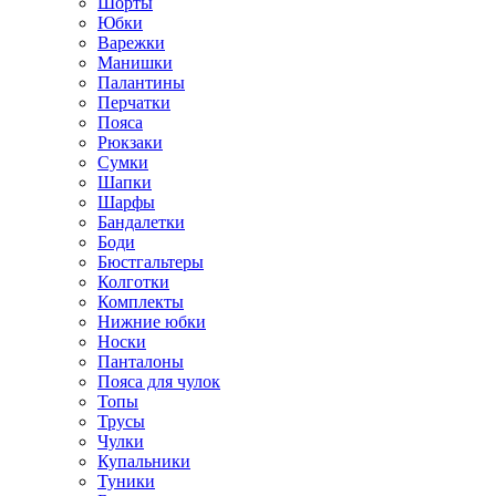
Шорты
Юбки
Варежки
Манишки
Палантины
Перчатки
Пояса
Рюкзаки
Сумки
Шапки
Шарфы
Бандалетки
Боди
Бюстгальтеры
Колготки
Комплекты
Нижние юбки
Носки
Панталоны
Поясa для чулок
Топы
Трусы
Чулки
Купальники
Туники