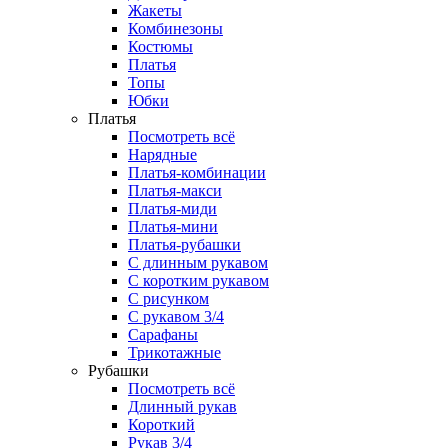
Жакеты
Комбинезоны
Костюмы
Платья
Топы
Юбки
Платья
Посмотреть всё
Нарядные
Платья-комбинации
Платья-макси
Платья-миди
Платья-мини
Платья-рубашки
С длинным рукавом
С коротким рукавом
С рисунком
С рукавом 3/4
Сарафаны
Трикотажные
Рубашки
Посмотреть всё
Длинный рукав
Короткий
Рукав 3/4