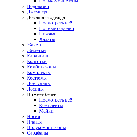
Полукомбинезоны
Водолазки
Джемперы
Домашняя одежда
Посмотреть всё
Ночные сорочки
Пижамы
Халаты
Жакеты
Жилетки
Кардиганы
Колготки
Комбинезоны
Комплекты
Костюмы
Лонгсливы
Лосины
Нижнее белье
Посмотреть всё
Комплекты
Майки
Носки
Платья
Полукомбинезоны
Сарафаны