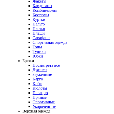
Жакеты
Кардиганы
Комбинезоны
Костюмы
Куртки
Пальто
Платья
Плащи
Сарафаны
Спортивная одежда
Топы
Туники
Юбки
Брюки
Посмотреть всё
Джинсы
Зауженные
Карго
Клёш
Кюлоты
Палаццо
Прямые
Спортивные
Укороченные
Верхняя одежда