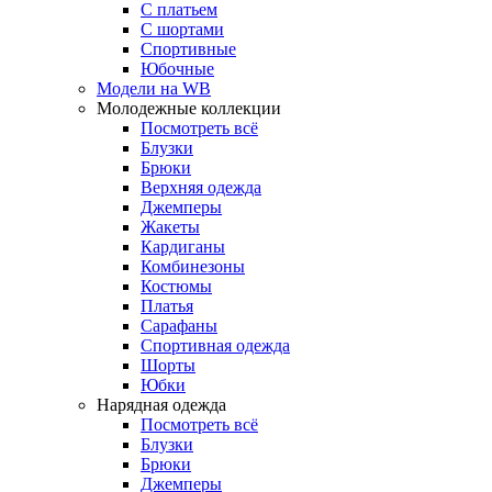
С платьем
С шортами
Спортивные
Юбочные
Модели на WB
Молодежные коллекции
Посмотреть всё
Блузки
Брюки
Верхняя одежда
Джемперы
Жакеты
Кардиганы
Комбинезоны
Костюмы
Платья
Сарафаны
Спортивная одежда
Шорты
Юбки
Нарядная одежда
Посмотреть всё
Блузки
Брюки
Джемперы