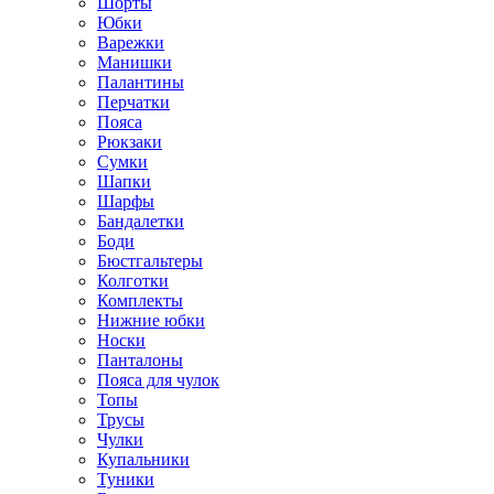
Шорты
Юбки
Варежки
Манишки
Палантины
Перчатки
Пояса
Рюкзаки
Сумки
Шапки
Шарфы
Бандалетки
Боди
Бюстгальтеры
Колготки
Комплекты
Нижние юбки
Носки
Панталоны
Поясa для чулок
Топы
Трусы
Чулки
Купальники
Туники