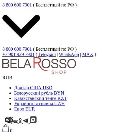
8 800 600 7901
( Бесплатный по РФ )
8 800 600 7901
( Бесплатный по РФ )
+7 901 929 7901
(
Telegram
|
WhatsApp
|
MAX
)
RUB
Доллар США
USD
Белорусский рубль
BYN
Казахстанский тенге
KZT
Украинская гривна
UAH
Евро
EUR
0