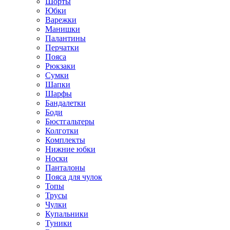
Шорты
Юбки
Варежки
Манишки
Палантины
Перчатки
Пояса
Рюкзаки
Сумки
Шапки
Шарфы
Бандалетки
Боди
Бюстгальтеры
Колготки
Комплекты
Нижние юбки
Носки
Панталоны
Поясa для чулок
Топы
Трусы
Чулки
Купальники
Туники