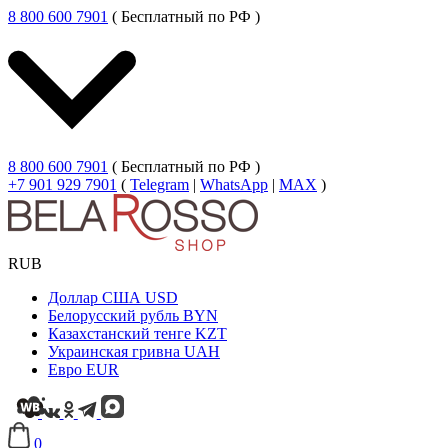
8 800 600 7901
( Бесплатный по РФ )
8 800 600 7901
( Бесплатный по РФ )
+7 901 929 7901
(
Telegram
|
WhatsApp
|
MAX
)
RUB
Доллар США
USD
Белорусский рубль
BYN
Казахстанский тенге
KZT
Украинская гривна
UAH
Евро
EUR
0