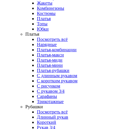
Жакеты
Комбинезоны
Костюмы
Платья
Топы
Юбки
Платья
Посмотреть всё
Нарядные
Платья-комбинации
Платья-макси
Платья-миди
Платья-мини
Платья-рубашки
С длинным рукавом
С коротким рукавом
С рисунком
С рукавом 3/4
Сарафаны
Трикотажные
Рубашки
Посмотреть всё
Длинный рукав
Короткий
Рукав 3/4