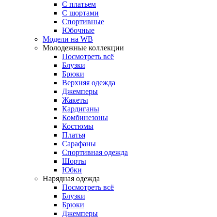
С платьем
С шортами
Спортивные
Юбочные
Модели на WB
Молодежные коллекции
Посмотреть всё
Блузки
Брюки
Верхняя одежда
Джемперы
Жакеты
Кардиганы
Комбинезоны
Костюмы
Платья
Сарафаны
Спортивная одежда
Шорты
Юбки
Нарядная одежда
Посмотреть всё
Блузки
Брюки
Джемперы