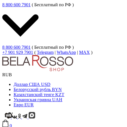
8 800 600 7901
( Бесплатный по РФ )
8 800 600 7901
( Бесплатный по РФ )
+7 901 929 7901
(
Telegram
|
WhatsApp
|
MAX
)
RUB
Доллар США
USD
Белорусский рубль
BYN
Казахстанский тенге
KZT
Украинская гривна
UAH
Евро
EUR
0