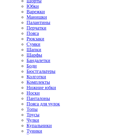
Шорты
Юбки
Варежки
Манишки
Палантины
Перчатки
Пояса
Рюкзаки
Сумки
Шапки
Шарфы
Бандалетки
Боди
Бюстгальтеры
Колготки
Комплекты
Нижние юбки
Носки
Панталоны
Поясa для чулок
Топы
Трусы
Чулки
Купальники
Туники