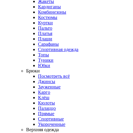
Жакеты
Кардиганы
Комбинезоны
Костюмы
Куртки
Пальто
Платья
Плащи
Сарафаны
Спортивная одежда
Топы
Туники
Юбки
Брюки
Посмотреть всё
Джинсы
Зауженные
Карго
Клёш
Кюлоты
Палаццо
Прямые
Спортивные
Укороченные
Верхняя одежда