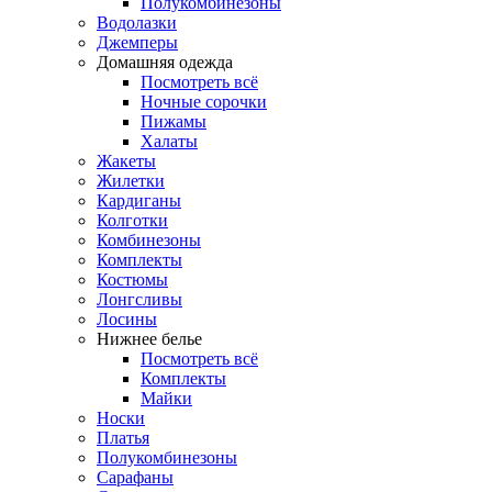
Полукомбинезоны
Водолазки
Джемперы
Домашняя одежда
Посмотреть всё
Ночные сорочки
Пижамы
Халаты
Жакеты
Жилетки
Кардиганы
Колготки
Комбинезоны
Комплекты
Костюмы
Лонгсливы
Лосины
Нижнее белье
Посмотреть всё
Комплекты
Майки
Носки
Платья
Полукомбинезоны
Сарафаны