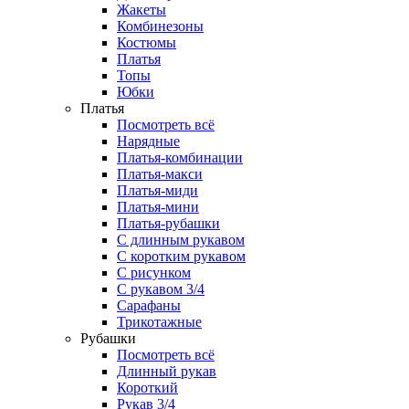
Жакеты
Комбинезоны
Костюмы
Платья
Топы
Юбки
Платья
Посмотреть всё
Нарядные
Платья-комбинации
Платья-макси
Платья-миди
Платья-мини
Платья-рубашки
С длинным рукавом
С коротким рукавом
С рисунком
С рукавом 3/4
Сарафаны
Трикотажные
Рубашки
Посмотреть всё
Длинный рукав
Короткий
Рукав 3/4