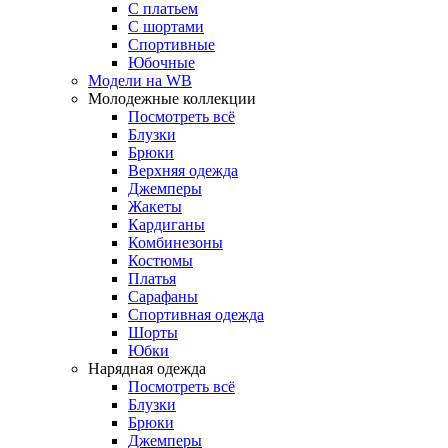
С платьем
С шортами
Спортивные
Юбочные
Модели на WB
Молодежные коллекции
Посмотреть всё
Блузки
Брюки
Верхняя одежда
Джемперы
Жакеты
Кардиганы
Комбинезоны
Костюмы
Платья
Сарафаны
Спортивная одежда
Шорты
Юбки
Нарядная одежда
Посмотреть всё
Блузки
Брюки
Джемперы