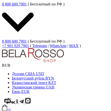
8 800 600 7901
( Бесплатный по РФ )
8 800 600 7901
( Бесплатный по РФ )
+7 901 929 7901
(
Telegram
|
WhatsApp
|
MAX
)
RUB
Доллар США
USD
Белорусский рубль
BYN
Казахстанский тенге
KZT
Украинская гривна
UAH
Евро
EUR
0