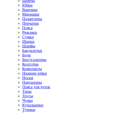
Шорты
Юбки
Варежки
Манишки
Палантины
Перчатки
Пояса
Рюкзаки
Сумки
Шапки
Шарфы
Бандалетки
Боди
Бюстгальтеры
Колготки
Комплекты
Нижние юбки
Носки
Панталоны
Поясa для чулок
Топы
Трусы
Чулки
Купальники
Туники