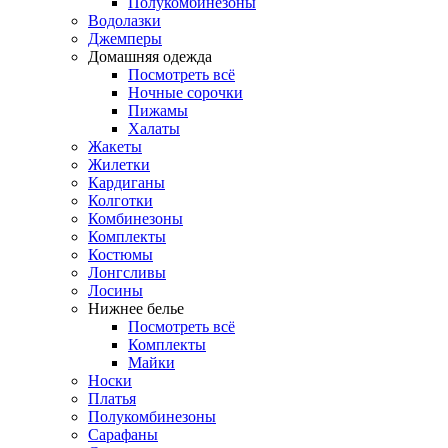
Полукомбинезоны
Водолазки
Джемперы
Домашняя одежда
Посмотреть всё
Ночные сорочки
Пижамы
Халаты
Жакеты
Жилетки
Кардиганы
Колготки
Комбинезоны
Комплекты
Костюмы
Лонгсливы
Лосины
Нижнее белье
Посмотреть всё
Комплекты
Майки
Носки
Платья
Полукомбинезоны
Сарафаны