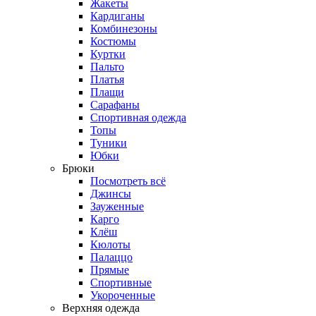
Жакеты
Кардиганы
Комбинезоны
Костюмы
Куртки
Пальто
Платья
Плащи
Сарафаны
Спортивная одежда
Топы
Туники
Юбки
Брюки
Посмотреть всё
Джинсы
Зауженные
Карго
Клёш
Кюлоты
Палаццо
Прямые
Спортивные
Укороченные
Верхняя одежда