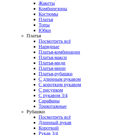
Жакеты
Комбинезоны
Костюмы
Платья
Топы
Юбки
Платья
Посмотреть всё
Нарядные
Платья-комбинации
Платья-макси
Платья-миди
Платья-мини
Платья-рубашки
С длинным рукавом
С коротким рукавом
С рисунком
С рукавом 3/4
Сарафаны
Трикотажные
Рубашки
Посмотреть всё
Длинный рукав
Короткий
Рукав 3/4