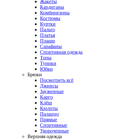
Жакеты
Кардиганы
Комбинезоны
Костюмы
Куртки
Пальто
Платья
Плащи
Сарафаны
Спортивная одежда
Топы
Туники
Юбки
Брюки
Посмотреть всё
Джинсы
Зауженные
Карго
Клёш
Кюлоты
Палаццо
Прямые
Спортивные
Укороченные
Верхняя одежда