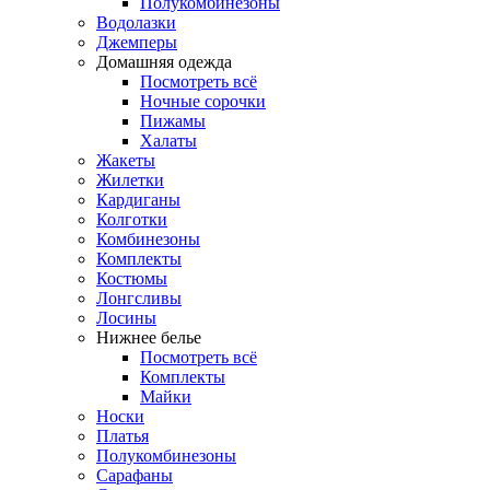
Полукомбинезоны
Водолазки
Джемперы
Домашняя одежда
Посмотреть всё
Ночные сорочки
Пижамы
Халаты
Жакеты
Жилетки
Кардиганы
Колготки
Комбинезоны
Комплекты
Костюмы
Лонгсливы
Лосины
Нижнее белье
Посмотреть всё
Комплекты
Майки
Носки
Платья
Полукомбинезоны
Сарафаны