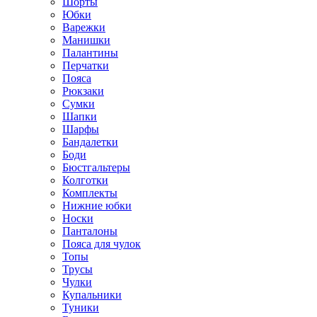
Шорты
Юбки
Варежки
Манишки
Палантины
Перчатки
Пояса
Рюкзаки
Сумки
Шапки
Шарфы
Бандалетки
Боди
Бюстгальтеры
Колготки
Комплекты
Нижние юбки
Носки
Панталоны
Поясa для чулок
Топы
Трусы
Чулки
Купальники
Туники