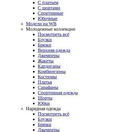
С платьем
С шортами
Спортивные
Юбочные
Модели на WB
Молодежные коллекции
Посмотреть всё
Блузки
Брюки
Верхняя одежда
Джемперы
Жакеты
Кардиганы
Комбинезоны
Костюмы
Платья
Сарафаны
Спортивная одежда
Шорты
Юбки
Нарядная одежда
Посмотреть всё
Блузки
Брюки
Джемперы