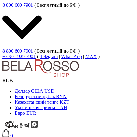
8 800 600 7901
( Бесплатный по РФ )
8 800 600 7901
( Бесплатный по РФ )
+7 901 929 7901
(
Telegram
|
WhatsApp
|
MAX
)
RUB
Доллар США
USD
Белорусский рубль
BYN
Казахстанский тенге
KZT
Украинская гривна
UAH
Евро
EUR
0