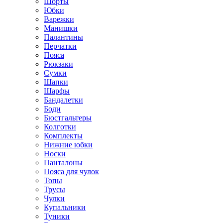
Шорты
Юбки
Варежки
Манишки
Палантины
Перчатки
Пояса
Рюкзаки
Сумки
Шапки
Шарфы
Бандалетки
Боди
Бюстгальтеры
Колготки
Комплекты
Нижние юбки
Носки
Панталоны
Поясa для чулок
Топы
Трусы
Чулки
Купальники
Туники