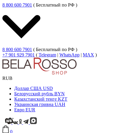
8 800 600 7901
( Бесплатный по РФ )
8 800 600 7901
( Бесплатный по РФ )
+7 901 929 7901
(
Telegram
|
WhatsApp
|
MAX
)
RUB
Доллар США
USD
Белорусский рубль
BYN
Казахстанский тенге
KZT
Украинская гривна
UAH
Евро
EUR
0