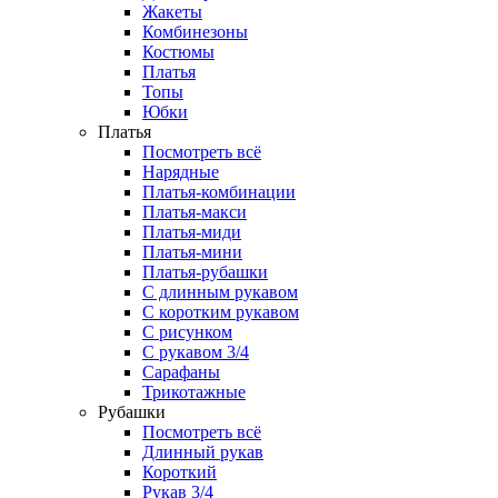
Жакеты
Комбинезоны
Костюмы
Платья
Топы
Юбки
Платья
Посмотреть всё
Нарядные
Платья-комбинации
Платья-макси
Платья-миди
Платья-мини
Платья-рубашки
С длинным рукавом
С коротким рукавом
С рисунком
С рукавом 3/4
Сарафаны
Трикотажные
Рубашки
Посмотреть всё
Длинный рукав
Короткий
Рукав 3/4