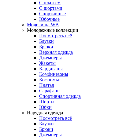
С платьем
С шортами
Спортивные
Юбочные
Модели на WB
Молодежные коллекции
Посмотреть всё
Блузки
Брюки
Верхняя одежда
Джемперы
Жакеты
Кардиганы
Комбинезоны
Костюмы
Платья
Сарафаны
Спортивная одежда
Шорты
Юбки
Нарядная одежда
Посмотреть всё
Блузки
Брюки
Джемперы