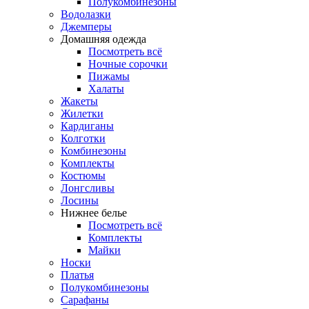
Полукомбинезоны
Водолазки
Джемперы
Домашняя одежда
Посмотреть всё
Ночные сорочки
Пижамы
Халаты
Жакеты
Жилетки
Кардиганы
Колготки
Комбинезоны
Комплекты
Костюмы
Лонгсливы
Лосины
Нижнее белье
Посмотреть всё
Комплекты
Майки
Носки
Платья
Полукомбинезоны
Сарафаны