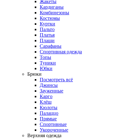
Жакеты
Кардиганы
Комбинезоны
Костюмы
Куртки
Пальто
Платья
Плащи
Сарафаны
Спортивная одежда
Топы
Туники
Юбки
Брюки
Посмотреть всё
Джинсы
Зауженные
Карго
Клёш
Кюлоты
Палаццо
Прямые
Спортивные
Укороченные
Верхняя одежда