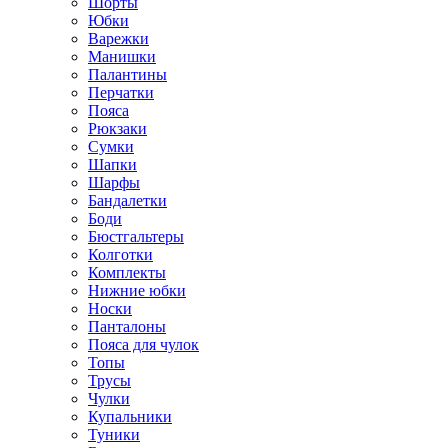
Шорты
Юбки
Варежки
Манишки
Палантины
Перчатки
Пояса
Рюкзаки
Сумки
Шапки
Шарфы
Бандалетки
Боди
Бюстгальтеры
Колготки
Комплекты
Нижние юбки
Носки
Панталоны
Поясa для чулок
Топы
Трусы
Чулки
Купальники
Туники