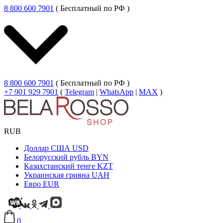
8 800 600 7901
( Бесплатный по РФ )
8 800 600 7901
( Бесплатный по РФ )
+7 901 929 7901
(
Telegram
|
WhatsApp
|
MAX
)
RUB
Доллар США
USD
Белорусский рубль
BYN
Казахстанский тенге
KZT
Украинская гривна
UAH
Евро
EUR
0