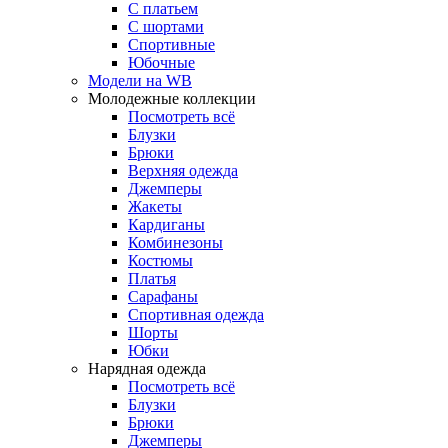
С платьем
С шортами
Спортивные
Юбочные
Модели на WB
Молодежные коллекции
Посмотреть всё
Блузки
Брюки
Верхняя одежда
Джемперы
Жакеты
Кардиганы
Комбинезоны
Костюмы
Платья
Сарафаны
Спортивная одежда
Шорты
Юбки
Нарядная одежда
Посмотреть всё
Блузки
Брюки
Джемперы