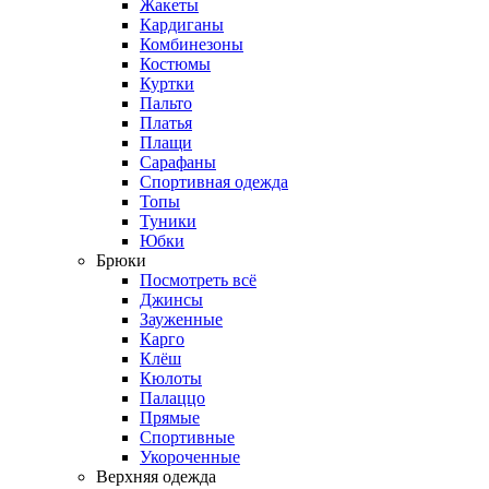
Жакеты
Кардиганы
Комбинезоны
Костюмы
Куртки
Пальто
Платья
Плащи
Сарафаны
Спортивная одежда
Топы
Туники
Юбки
Брюки
Посмотреть всё
Джинсы
Зауженные
Карго
Клёш
Кюлоты
Палаццо
Прямые
Спортивные
Укороченные
Верхняя одежда