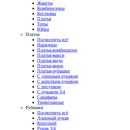
Жакеты
Комбинезоны
Костюмы
Платья
Топы
Юбки
Платья
Посмотреть всё
Нарядные
Платья-комбинации
Платья-макси
Платья-миди
Платья-мини
Платья-рубашки
С длинным рукавом
С коротким рукавом
С рисунком
С рукавом 3/4
Сарафаны
Трикотажные
Рубашки
Посмотреть всё
Длинный рукав
Короткий
Рукав 3/4