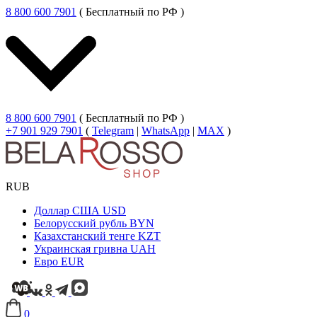
8 800 600 7901
( Бесплатный по РФ )
8 800 600 7901
( Бесплатный по РФ )
+7 901 929 7901
(
Telegram
|
WhatsApp
|
MAX
)
RUB
Доллар США
USD
Белорусский рубль
BYN
Казахстанский тенге
KZT
Украинская гривна
UAH
Евро
EUR
0