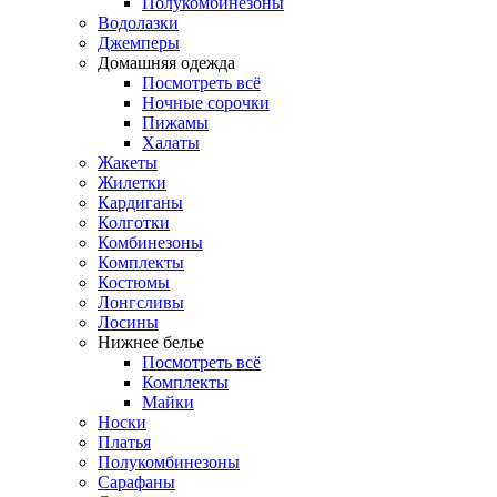
Полукомбинезоны
Водолазки
Джемперы
Домашняя одежда
Посмотреть всё
Ночные сорочки
Пижамы
Халаты
Жакеты
Жилетки
Кардиганы
Колготки
Комбинезоны
Комплекты
Костюмы
Лонгсливы
Лосины
Нижнее белье
Посмотреть всё
Комплекты
Майки
Носки
Платья
Полукомбинезоны
Сарафаны