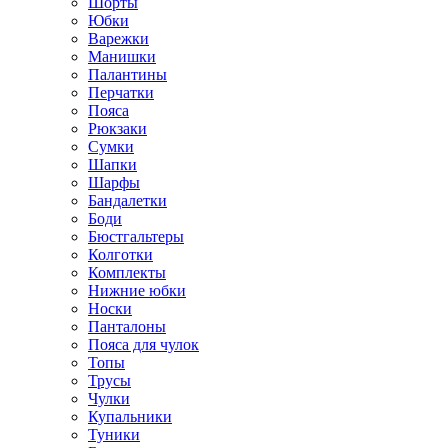
Шорты
Юбки
Варежки
Манишки
Палантины
Перчатки
Пояса
Рюкзаки
Сумки
Шапки
Шарфы
Бандалетки
Боди
Бюстгальтеры
Колготки
Комплекты
Нижние юбки
Носки
Панталоны
Поясa для чулок
Топы
Трусы
Чулки
Купальники
Туники