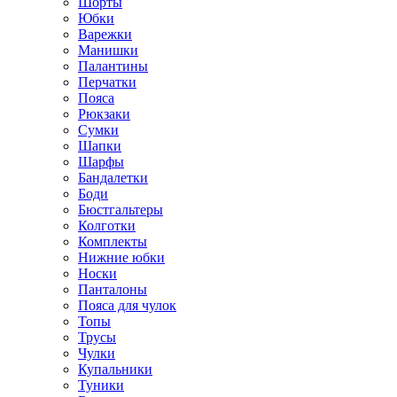
Шорты
Юбки
Варежки
Манишки
Палантины
Перчатки
Пояса
Рюкзаки
Сумки
Шапки
Шарфы
Бандалетки
Боди
Бюстгальтеры
Колготки
Комплекты
Нижние юбки
Носки
Панталоны
Поясa для чулок
Топы
Трусы
Чулки
Купальники
Туники