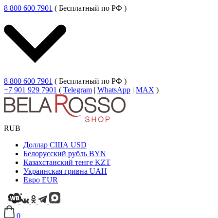
8 800 600 7901
( Бесплатный по РФ )
8 800 600 7901
( Бесплатный по РФ )
+7 901 929 7901
(
Telegram
|
WhatsApp
|
MAX
)
RUB
Доллар США
USD
Белорусский рубль
BYN
Казахстанский тенге
KZT
Украинская гривна
UAH
Евро
EUR
0