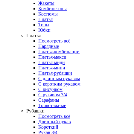
Жакеты
Комбинезоны
Костюмы
Платья
Топы
Юбки
Платья
Посмотреть всё
Нарядные
Платья-комбинации
Платья-макси
Платья-миди
Платья-мини
Платья-рубашки
С длинным рукавом
С коротким рукавом
С рисунком
С рукавом 3/4
Сарафаны
Трикотажные
Рубашки
Посмотреть всё
Длинный рукав
Короткий
Рукав 3/4