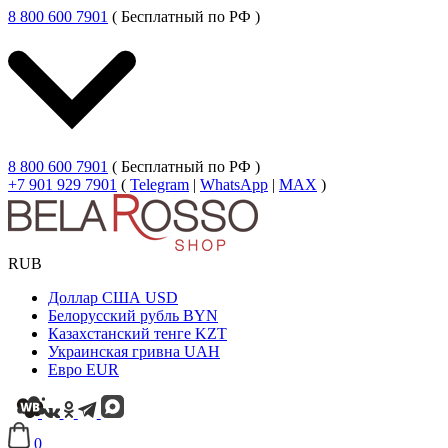
8 800 600 7901
( Бесплатный по РФ )
8 800 600 7901
( Бесплатный по РФ )
+7 901 929 7901
(
Telegram
|
WhatsApp
|
MAX
)
RUB
Доллар США
USD
Белорусский рубль
BYN
Казахстанский тенге
KZT
Украинская гривна
UAH
Евро
EUR
0