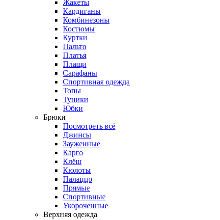
Жакеты
Кардиганы
Комбинезоны
Костюмы
Куртки
Пальто
Платья
Плащи
Сарафаны
Спортивная одежда
Топы
Туники
Юбки
Брюки
Посмотреть всё
Джинсы
Зауженные
Карго
Клёш
Кюлоты
Палаццо
Прямые
Спортивные
Укороченные
Верхняя одежда