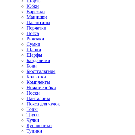
Шорты
Юбки
Варежки
Манишки
Палантины
Перчатки
Пояса
Рюкзаки
Сумки
Шапки
Шарфы
Бандалетки
Боди
Бюстгальтеры
Колготки
Комплекты
Нижние юбки
Носки
Панталоны
Поясa для чулок
Топы
Трусы
Чулки
Купальники
Туники