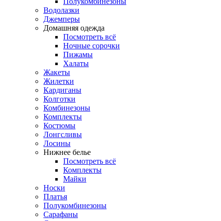
Полукомбинезоны
Водолазки
Джемперы
Домашняя одежда
Посмотреть всё
Ночные сорочки
Пижамы
Халаты
Жакеты
Жилетки
Кардиганы
Колготки
Комбинезоны
Комплекты
Костюмы
Лонгсливы
Лосины
Нижнее белье
Посмотреть всё
Комплекты
Майки
Носки
Платья
Полукомбинезоны
Сарафаны