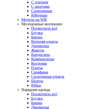
С платьем
С шортами
Спортивные
Юбочные
Модели на WB
Молодежные коллекции
Посмотреть всё
Блузки
Брюки
Верхняя одежда
Джемперы
Жакеты
Кардиганы
Комбинезоны
Костюмы
Платья
Сарафаны
Спортивная одежда
Шорты
Юбки
Нарядная одежда
Посмотреть всё
Блузки
Брюки
Джемперы